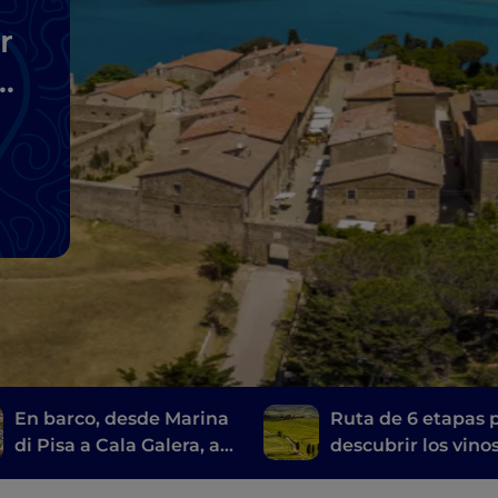
r
En barco, desde Marina
Ruta de 6 etapas 
di Pisa a Cala Galera, a
descubrir los vino
lo largo de la Ruta de
toscanos, desde el