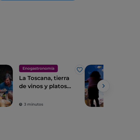
Enogastronomía
Oci
Me gusta
La Toscana, tierra
El a
de vinos y platos
Livo
excelentes
del
3 minutos
2 m