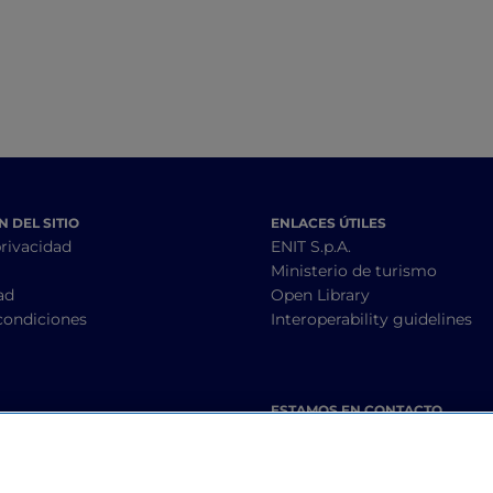
los Etruscos
Brunello di Monta
hasta el Chianti
 DEL SITIO
ENLACES ÚTILES
privacidad
ENIT S.p.A.
Ministerio de turismo
ad
Open Library
condiciones
Interoperability guidelines
ESTAMOS EN CONTACTO