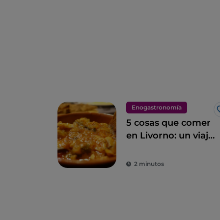
Enogastronomía
5 cosas que comer
en Livorno: un viaje
culinario por la
ciudad de
2 minutos
Modigliani