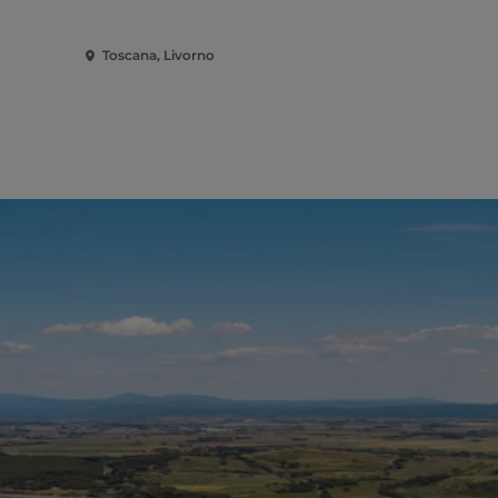
Toscana, Livorno
Toscana, Po