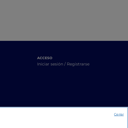
lcino
ACCESO
Iniciar sesión / Registrarse
Cerrar