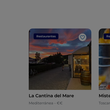
Restaurantes
Re
Me gusta
La Cantina del Mare
Mist
Mediterránea - €€
Tosca