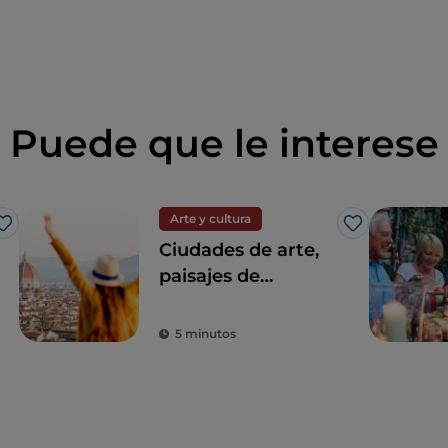
Puede que le interese
Arte y cultura
Me gusta
Me gusta
Ciudades de arte,
paisajes de
ensueño y buena
comida: Toscana es
5 minutos
el sueño de todo
turista