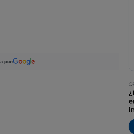
a por:
O
¿
e
i