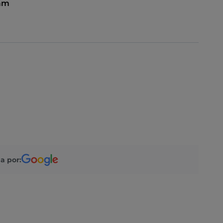
 am
a por: