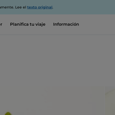
amente. Lee el
texto original
.
r
Planifica tu viaje
Información