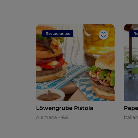
Restaurantes
Re
Me gusta
Löwengrube Pistoia
Pepe
Alemana - €€
Italia