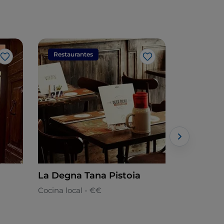
Restaurantes
Restaura
Me gusta
Me gusta
La Degna Tana Pistoia
Bibendu
Cocina local - €€
Toscana