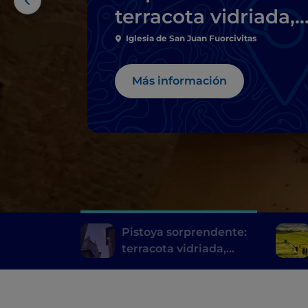
terracota vidriada,
subterráneos y arte
Iglesia de San Juan Fuorcivitas
en una granja
Más información
Pistoya sorprendente:
terracota vidriada,
subterráneos y arte en
una granja