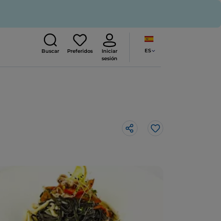
ES
Buscar
Preferidos
Iniciar
sesión
Me gusta