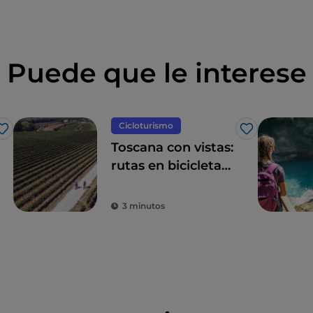
Puede que le interese
Cicloturismo
Me gusta
Me gusta
Toscana con vistas:
rutas en bicicleta
entre
impresionantes
3 minutos
panoramas