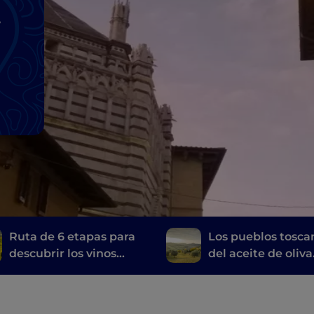
Ruta de 6 etapas para
Los pueblos tosca
descubrir los vinos
del aceite de oliva
toscanos, desde el
virgen extra
Brunello di Montalcino
hasta el Chianti