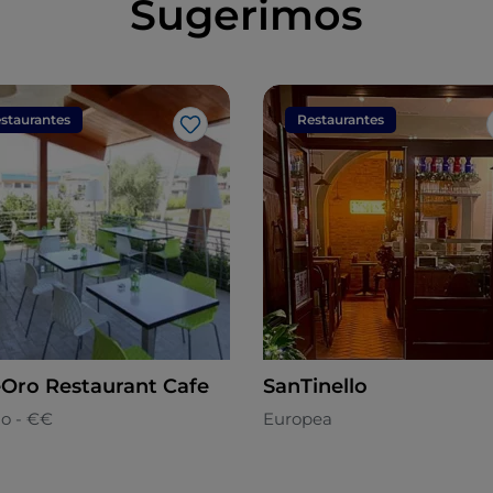
Sugerimos
staurantes
Restaurantes
Me gusta
Oro Restaurant Cafe
SanTinello
no - €€
Europea