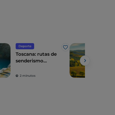
Deporte
Eno
Me gusta
Toscana: rutas de
Via
senderismo
Tos
memorables
des
Powe
bio
2 minutos
3 m