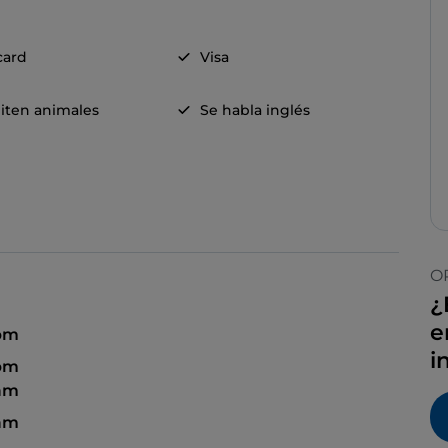
card
Visa
iten animales
Se habla inglés
O
¿
e
 pm
i
 pm
 am
 am