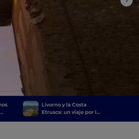
nos
Livorno y la Costa
Etrusca: un viaje por la
historia, el vino y la
buena mesa