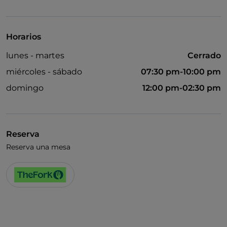
Mastercard
TheFork PAY
Horarios
UnionPay via TheFork PAY
lunes - martes
Cerrado
Visa
miércoles - sábado
07:30 pm-10:00 pm
Acceso para inválidos
domingo
12:00 pm-02:30 pm
Se admiten animales
Baño para inválidos
Reserva
Se habla inglés
Reserva una mesa