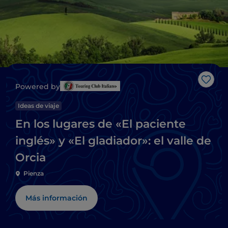
Me g
Powered by
Ideas de viaje
En los lugares de «El paciente
inglés» y «El gladiador»: el valle de
Orcia
Pienza
Más información