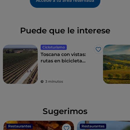
Accede a tu área reservada
Puede que le interese
Cicloturismo
Me gusta
Toscana con vistas:
rutas en bicicleta
entre impresionantes
panoramas
3 minutos
Sugerimos
Restaurantes
Restaurantes