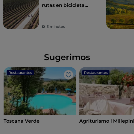
rutas en bicicleta
entre impresionantes
panoramas
3 minutos
Sugerimos
Restaurantes
Restaurantes
Me gusta
Toscana Verde
Agriturismo I Millepin