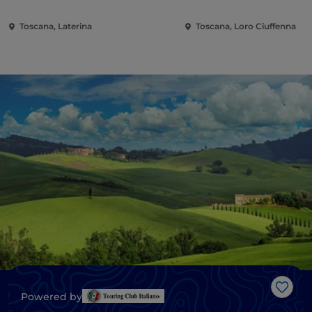
Toscana, Laterina
Toscana, Loro Ciuffenna
Me g
Powered by