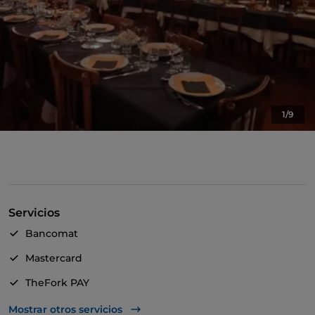
1/9
Servicios
Bancomat
Mastercard
TheFork PAY
UnionPay via TheFork PAY
Mostrar otros servicios