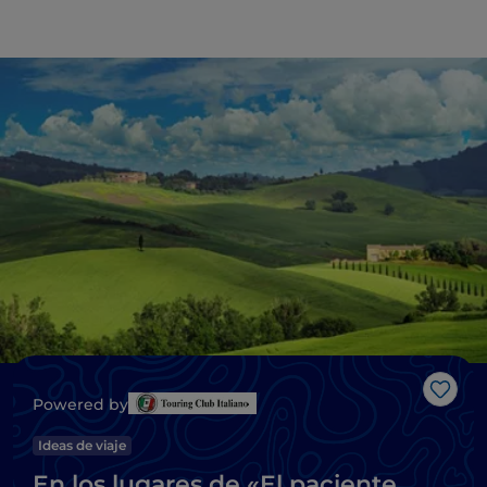
Me g
Powered by
Ideas de viaje
En los lugares de «El paciente