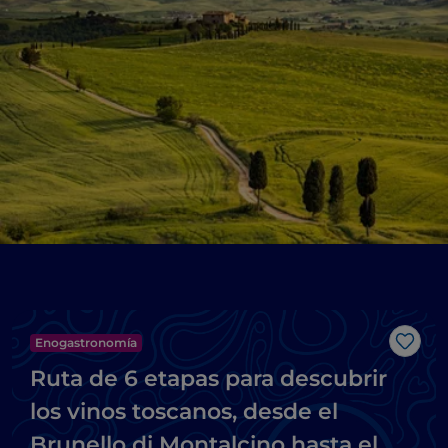
Enogastronomía
Me g
Ruta de 6 etapas para descubrir
los vinos toscanos, desde el
Brunello di Montalcino hasta el