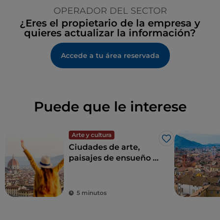
OPERADOR DEL SECTOR
¿Eres el propietario de la empresa y
quieres actualizar la información?
Accede a tu área reservada
Puede que le interese
Arte y cultura
Me gusta
Ciudades de arte,
paisajes de ensueño y
buena comida:
Toscana es el sueño
de todo turista
5 minutos