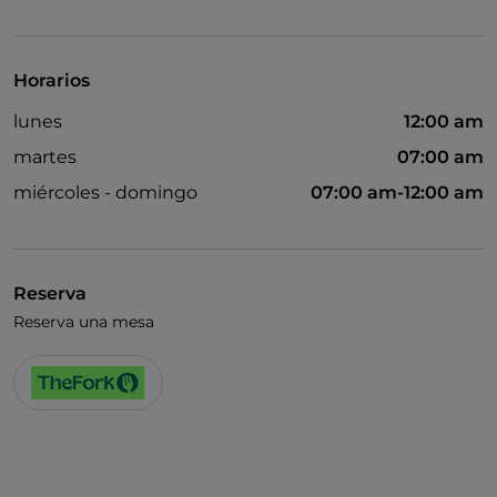
Baño para inválidos
Cocktail
Horarios
Se habla inglés
lunes
12:00 am
Se habla francés
martes
07:00 am
Wi-Fi
miércoles - domingo
07:00 am-12:00 am
Reserva
Reserva una mesa