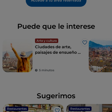
Accede a tu área reservada
Puede que le interese
Arte y cultura
Me gusta
Ciudades de arte,
paisajes de ensueño y
buena comida:
Toscana es el sueño
de todo turista
5 minutos
Sugerimos
Restaurantes
Restaurantes