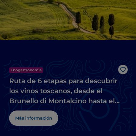
Enogastronomía
Me g
Ruta de 6 etapas para descubrir
los vinos toscanos, desde el
Brunello di Montalcino hasta el
Chianti
Más información