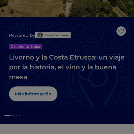
Me g
Powered by
Destino turístico
Livorno y la Costa Etrusca: un viaje
por la historia, el vino y la buena
mesa
Más información