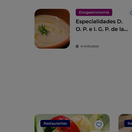
Enogastronomía
Especialidades D.
O. P. e I. G. P. de la
Toscana
4 minutos
Restaurantes
Re
Me gusta