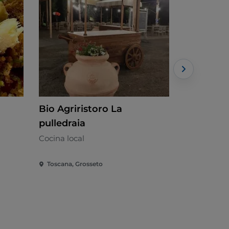
Bio Agriristoro La
Il Gallin
pulledraia
Tuscany 
Cocina local
Toscana
Toscana, Grosseto
Toscana, Gr