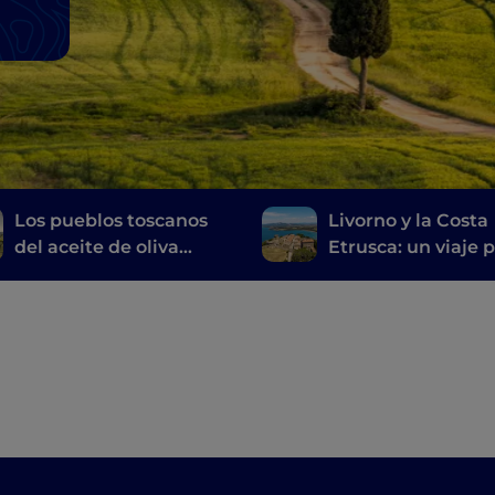
Los pueblos toscanos
Livorno y la Costa
del aceite de oliva
Etrusca: un viaje p
virgen extra
historia, el vino y l
buena mesa