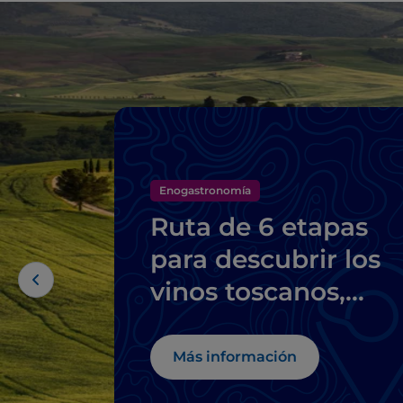
Enogastronomía
Ruta de 6 etapas
para descubrir los
vinos toscanos,
desde el Brunello d
Montalcino hasta e
Más información
Chianti