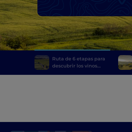
Ruta de 6 etapas para
descubrir los vinos
toscanos, desde el
Brunello di Montalcino
hasta el Chianti