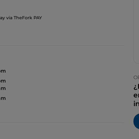
ay via TheFork PAY
 pm
O
 pm
¿
 am
e
 am
i