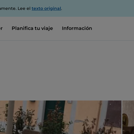
amente. Lee el
texto original
.
r
Planifica tu viaje
Información