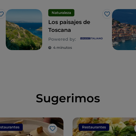
Naturaleza
Me gusta
Me gusta
Los paisajes de
Toscana
Powered by:
4 minutos
Sugerimos
staurantes
Restaurantes
Me gusta