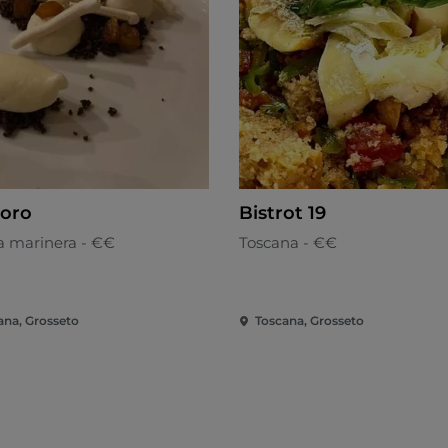
doro
Bistrot 19
a marinera - €€
Toscana - €€
ana, Grosseto
Toscana, Grosseto