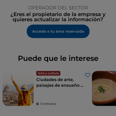
OPERADOR DEL SECTOR
¿Eres el propietario de la empresa y
quieres actualizar la información?
Accede a tu área reservada
Puede que le interese
Arte y cultura
Me gusta
Ciudades de arte,
paisajes de ensueño y
buena comida:
Toscana es el sueño
de todo turista
5 minutos