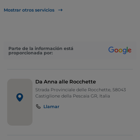
Acceso para inválidos
Mostrar otros servicios
Se admiten animales
Baño para inválidos
Se habla inglés
Parte de la información está
proporcionada por:
Wi-Fi
Da Anna alle Rocchette
Strada Provinciale delle Rocchette, 58043
Castiglione della Pescaia GR, Italia
Llamar