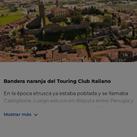
1/6
Bandera naranja del Touring Club Italiano
En la época etrusca ya estaba poblada y se llamaba
Castiglione. Luego estuvo en disputa entre Perugia y
Florencia. Esta última se impuso y en 1384 le dio el
Mostrar más
apelativo de «florentino».
Castiglion Fiorentino se encuentra en lo alto de una
colina y domina
Valdichiana
. En el pueblo, de