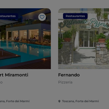
staurantes
Restaurantes
Me gusta
rt Miramonti
Fernando
no
Pizzería
ana, Forte dei Marmi
Toscana, Forte dei Marmi