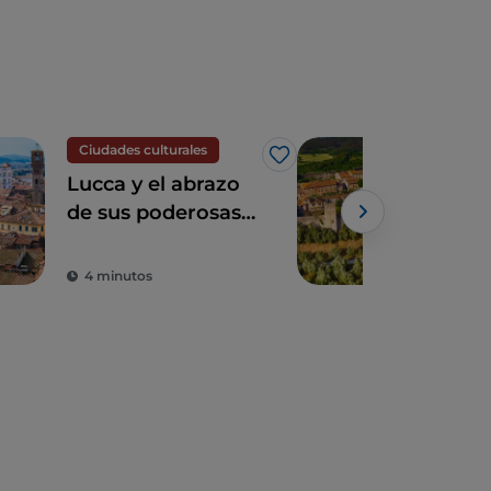
Ciudades culturales
Espi
Me gusta
Lucca y el abrazo
La 
de sus poderosas
tos
murallas
tie
hab
4 minutos
2 m