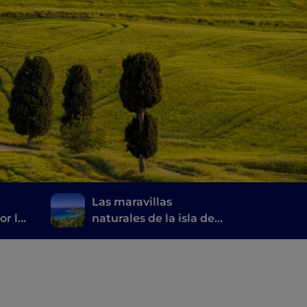
Las maravillas
or la
naturales de la isla de
a
Elba y del archipiélago
toscano