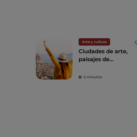
Arte y cultura
Ciudades de arte,
paisajes de
ensueño y buena
comida: Toscana es
5 minutos
el sueño de todo
turista