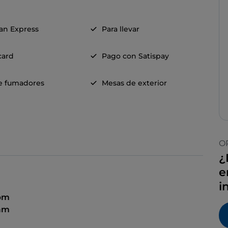
an Express
Para llevar
card
Pago con Satispay
e fumadores
Mesas de exterior
O
¿
e
i
 pm
 am