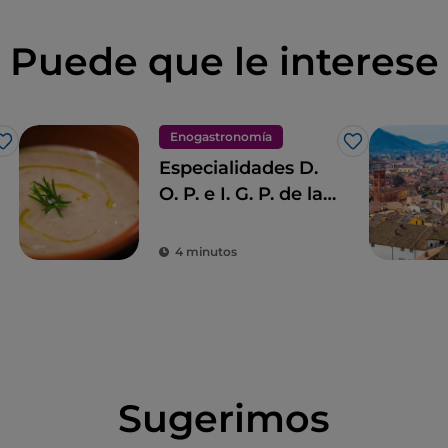
Puede que le interese
Enogastronomía
Me gusta
Me gusta
Especialidades D.
O. P. e I. G. P. de la
Toscana
4 minutos
Sugerimos