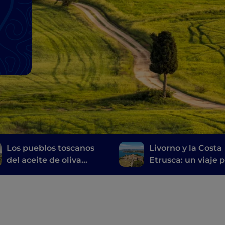
i
l
Los pueblos toscanos
Livorno y la Costa
del aceite de oliva
Etrusca: un viaje p
virgen extra
historia, el vino y l
buena mesa