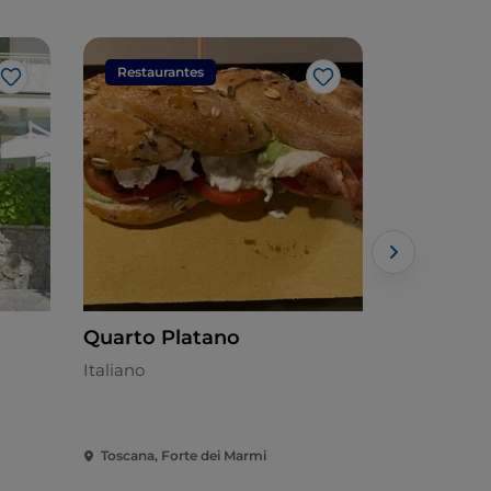
Restaurantes
Restaura
Me gusta
Me gusta
Quarto Platano
La Magno
Italiano
Mediterrán
Toscana, Forte dei Marmi
Toscana, Fo