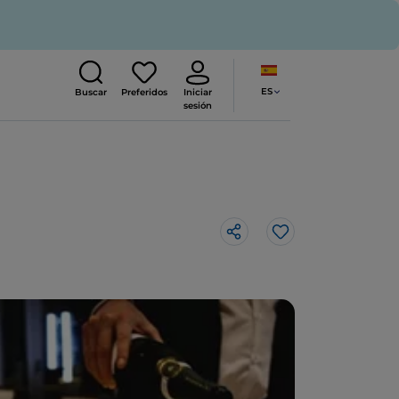
ES
Buscar
Preferidos
Iniciar
sesión
Me gusta