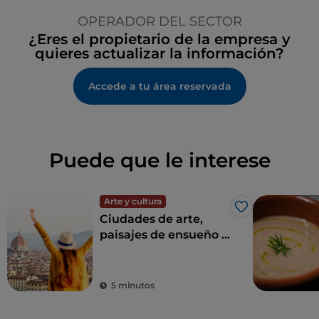
OPERADOR DEL SECTOR
¿Eres el propietario de la empresa y
quieres actualizar la información?
Accede a tu área reservada
Puede que le interese
Arte y cultura
Me gusta
Ciudades de arte,
paisajes de ensueño y
buena comida:
Toscana es el sueño
de todo turista
5 minutos