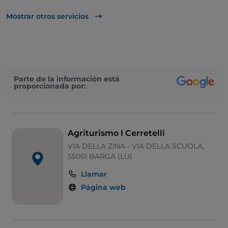
Wi-Fi
Mostrar otros servicios
Zona para niños
Visa
Mesas de exterior
Parte de la información está
proporcionada por:
Mastercard
Se habla inglés
Se admiten animales
Agriturismo I Cerretelli
Diners Club
VIA DELLA ZINA - VIA DELLA SCUOLA,
55051 BARGA (LU)
Llamar
Página web