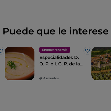
Puede que le interese
Enogastronomía
Me gusta
Me gusta
Especialidades D.
O. P. e I. G. P. de la
Toscana
4 minutos