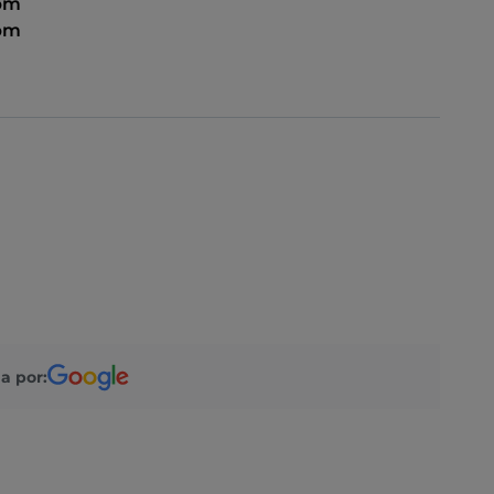
 pm
 pm
a por: