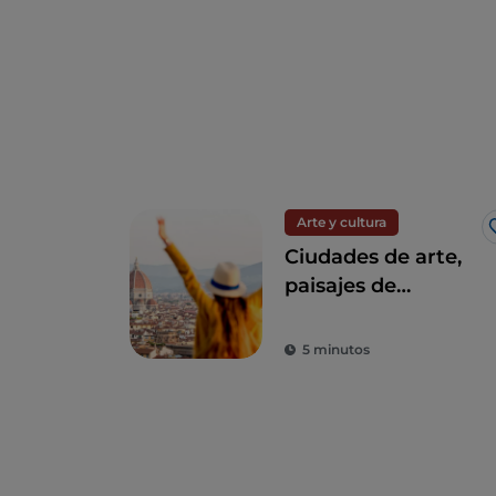
Arte y cultura
Ciudades de arte,
paisajes de
ensueño y buena
comida: Toscana es
5 minutos
el sueño de todo
turista