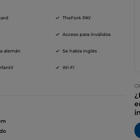
card
TheFork PAY
Acceso para inválidos
la alemán
Se habla inglés
fantil
Wi-Fi
O
¿
e
i
 pm
ado