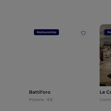
Restaurantes
Re
Me gusta
Battil'oro
Le C
Pizzería - €€
Cocin