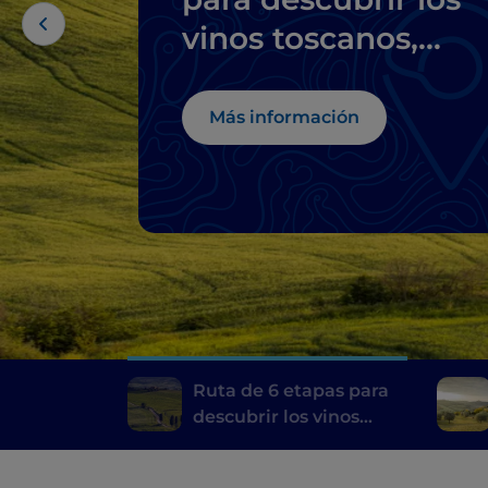
vinos toscanos,
desde el Brunello d
Montalcino hasta e
Más información
Chianti
Ruta de 6 etapas para
descubrir los vinos
toscanos, desde el
Brunello di Montalcino