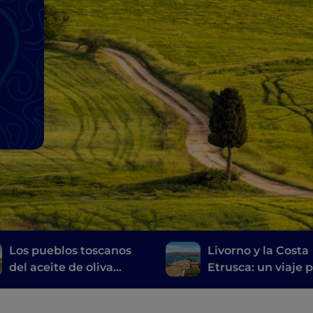
i
l
Los pueblos toscanos
Livorno y la Costa
del aceite de oliva
Etrusca: un viaje p
virgen extra
historia, el vino y l
buena mesa