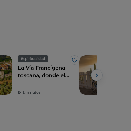
Espiritualidad
Cicl
Me gusta
La Vía Francígena
En b
toscana, donde el
Vers
tiempo parece
Piet
haberse detenido
dei
2 minutos
2 m
alr