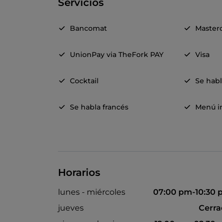
Servicios
Bancomat
Master
UnionPay via TheFork PAY
Visa
Cocktail
Se hab
Se habla francés
Menú in
Horarios
lunes - miércoles
07:00 pm-10:30
jueves
Cerr