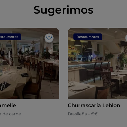
Sugerimos
staurantes
Restaurantes
Me gusta
amelie
Churrascaria Leblon
a de carne
Brasileña - €€