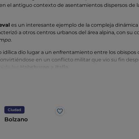
en el antiguo contexto de asentamientos dispersos de 
eval
es un interesante ejemplo de la compleja dinámica 
acterizó a otros centros urbanos del área alpina, con su c
ampo
.
 idílica dio lugar a un enfrentamiento entre los obispos 
convirtiéndose en un conflicto militar que vio su fin des
da de los
Habsburgo a Italia
.
istórico que marcó una época de especial esplendor en
B
ci
, quien, a través de su papel de regente del Tirol, hizo 
 la Alta Austria, ampliando las fronteras de la región.
u mecenazgo pueden encontrarse aún en toda la ciuda
Ciudad
Me gusta
a delle Erbe
y pasando por todo el desarrollo urbano ba
Bolzano