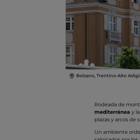
Bolzano, Trentino-Alto Adig
Rodeada de montañ
mediterránea
y l
plazas y arcos de 
Un ambiente ordena
salpicados por los