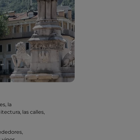
s, la
tectura, las calles,
ededores,
 vinos.