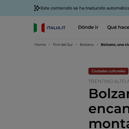
Este contenido se ha traducido automátic
Dónde ir
Qué hace
Home
Tirol del Sur
Bolzano
Bolzano, una c
Ciudades culturales
TRENTINO ALTO 
Bolza
encan
mont