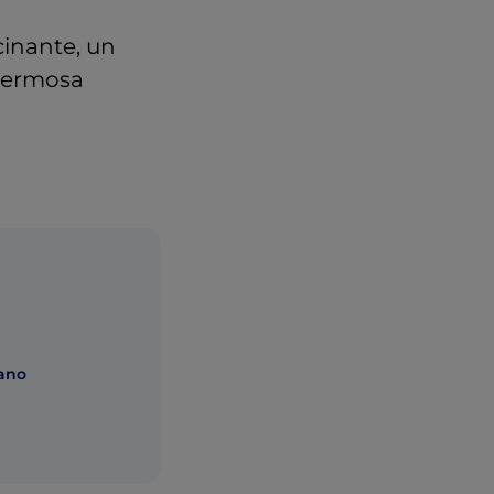
cinante, un
 hermosa
zano