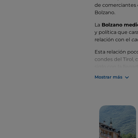
de comerciantes 
Bolzano.
La
Bolzano medi
y política que car
relación con el
c
Esta relación poco
condes del Tirol, 
siglo con la llega
Mostrar más
Otro personaje h
Claudia De Medi
adquirido frente a
Los legados de s
la renovada
Piazz