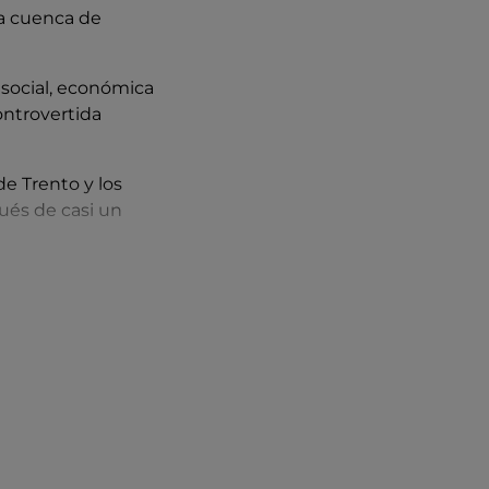
la cuenca de
social, económica
ontrovertida
de Trento y los
pués de casi un
olzano
fue
valer su pueblo
d, empezando por
rroco.