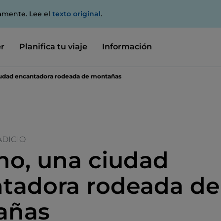
amente. Lee el
texto original
.
r
Planifica tu viaje
Información
iudad encantadora rodeada de montañas
ADIGIO
no, una ciudad
tadora rodeada de
añas