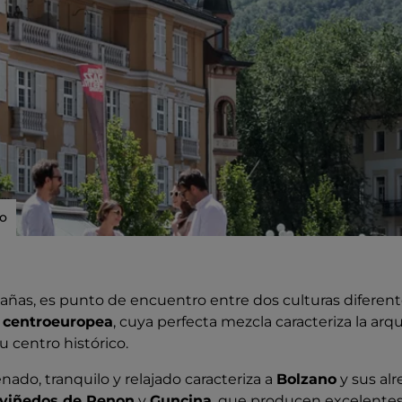
io
as, es punto de encuentro entre dos culturas diferente
a
centroeuropea
, cuya perfecta mezcla caracteriza la arqui
su centro histórico.
do, tranquilo y relajado caracteriza a
Bolzano
y sus alr
viñedos de Renon
y
Guncina
, que producen excelentes