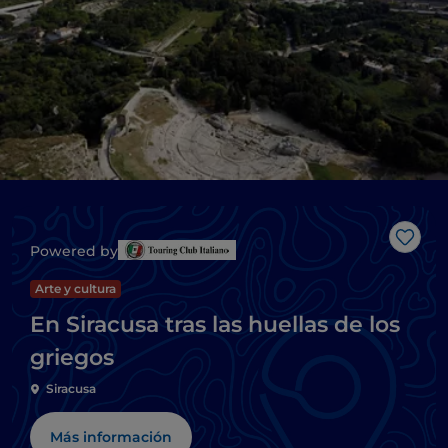
Me g
Powered by
Arte y cultura
En Siracusa tras las huellas de los
griegos
Siracusa
Más información