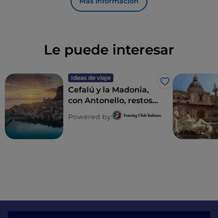
Más Información
Le puede interesar
Ideas de viaje
Me gusta
Cefalú y la Madonia,
con Antonello, restos
de la Magna Grecia y
Powered by:
un gran parque
natural