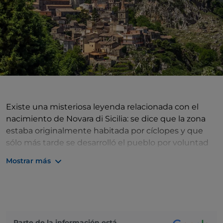
Existe una misteriosa leyenda relacionada con el
nacimiento de Novara di Sicilia: se dice que la zona
estaba originalmente habitada por cíclopes y que
sólo más tarde se desarrolló el pueblo por voluntad
de los sarracenos, que construyeron allí un castillo.
Mostrar más
Hoy en día, sólo quedan las ruinas del castillo, que
dominan el paisaje circundante. Lo que no ha
cambiado es la vista desde este balcón natural,
desde donde en un día claro se pueden ver las Islas
Eolias. Merece la pena ver dos iglesias muy
Parte de la información está