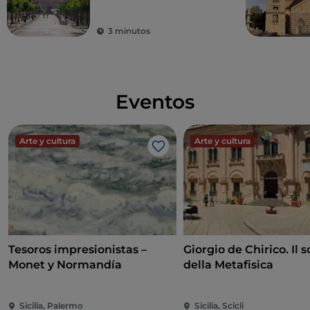
Sicilia
3 minutos
Eventos
Arte y cultura
Arte y cultura
Me gusta
Tesoros impresionistas –
Giorgio de Chirico. Il s
Monet y Normandía
della Metafisica
Sicilia, Palermo
Sicilia, Scicli