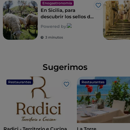
Enogastronomía
Me gusta
En Sicilia, para
descubrir los sellos de
la biodiversidad rural
Powered by:
3 minutos
Sugerimos
Restaurantes
Restaurantes
Me gusta
Radici - Territorio e Cucina
La Torre