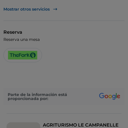
UnionPay via TheFork PAY
Mostrar otros servicios
Visa
Acceso para inválidos
Reserva
Baño para inválidos
Reserva una mesa
Se habla alemán
Se habla inglés
Wi-Fi
Parte de la información está
proporcionada por:
AGRITURISMO LE CAMPANELLE