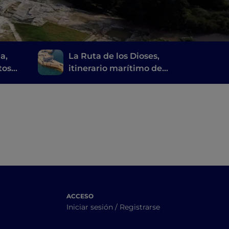
a,
La Ruta de los Dioses,
tos
itinerario marítimo de
a y un
Agrigento a Siracusa
al
ACCESO
Iniciar sesión / Registrarse