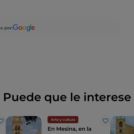
a por:
Puede que le interese
Arte y cultura
Me gusta
Me gusta
En Mesina, en la