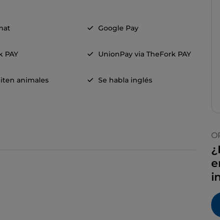
mat
Google Pay
k PAY
UnionPay via TheFork PAY
iten animales
Se habla inglés
O
¿
e
i