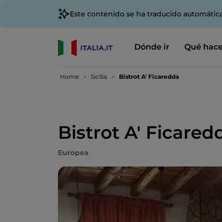
Este contenido se ha traducido automátic
Dónde ir
Qué hace
Home
Sicilia
Bistrot A' Ficaredda
Bistrot A' Ficared
Europea