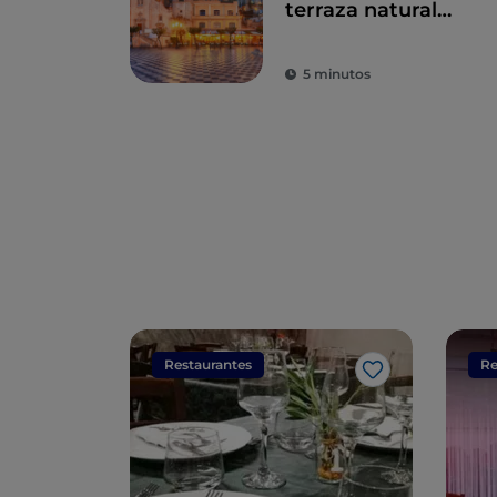
terraza natural
sobre el mar
5 minutos
Restaurantes
Re
Me gusta