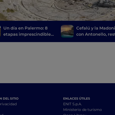
Un día en Palermo: 8
Cefalú y la Madoni
etapas imprescindibles
con Antonello, res
para descubrir la
de la Magna Greci
ciudad
gran parque natur
 DEL SITIO
ENLACES ÚTILES
privacidad
ENIT S.p.A.
Ministerio de turismo