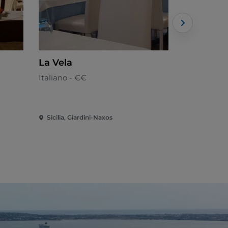
La Vela
Claire De Lun
Azzurro 
Italiano - €€
Cocina mar
Sicilia, Giardini-Naxos
Sicilia, Gia