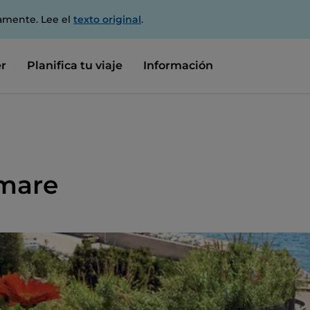
amente. Lee el
texto original
.
r
Planifica tu viaje
Información
omare