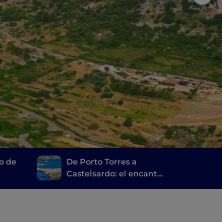
o de
De Porto Torres a
Castelsardo: el encanto
o y
del golfo de Asinara