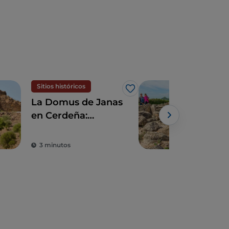
Sitios históricos
Siti
Me gusta
La Domus de Janas
Cer
en Cerdeña:
arq
descubriendo las
tumbas excavadas
3 minutos
3 m
en la roca