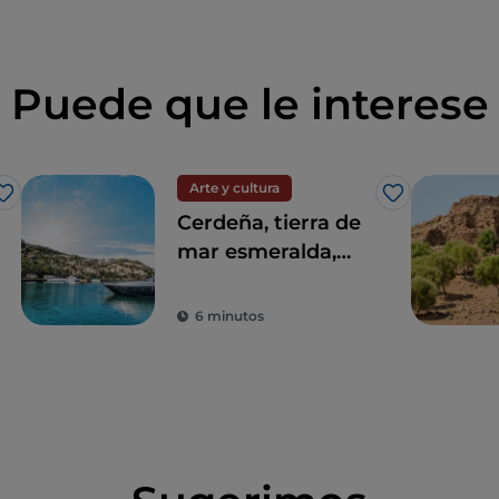
Puede que le interese
Arte y cultura
Me gusta
Me gusta
Cerdeña, tierra de
mar esmeralda,
nuraghi y
tradiciones
6 minutos
milenarias