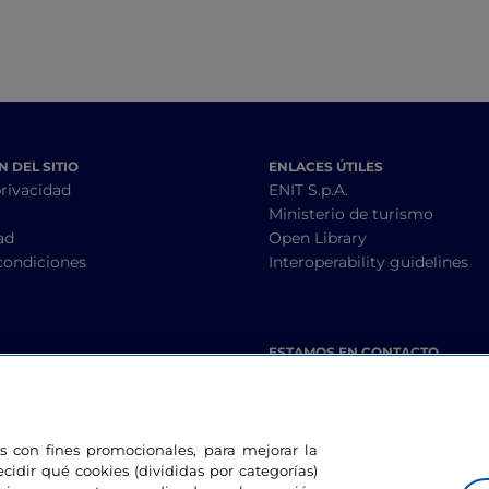
 DEL SITIO
ENLACES ÚTILES
privacidad
ENIT S.p.A.
Ministerio de turismo
ad
Open Library
condiciones
Interoperability guidelines
ESTAMOS EN CONTACTO
les con fines promocionales, para mejorar la
ecidir qué cookies (divididas por categorías)