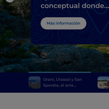
conceptual donde
no te lo esperas
Más información
Orani, Ulassai y San
Sperate, el arte
conceptual donde no te
lo esperas