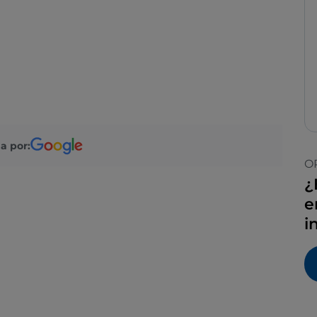
a por:
O
¿
e
i