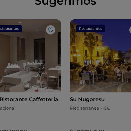
Sugerimos
staurantes
Restaurantes
Me gusta
Ristorante Caffetteria
Su Nugoresu
acional
Mediterránea - €€
egna, Macomer
Sardegna, Nuoro