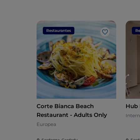
Restaurantes
Re
Me gusta
Corte Bianca Beach
Hub 
Restaurant - Adults Only
Intern
Europea
Sardegna, Cardedu
Sard