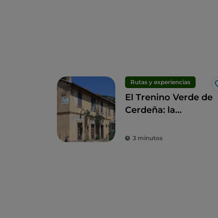
Rutas y experiencias
El Trenino Verde de
Cerdeña: la
redención de la
lentitud
3 minutos