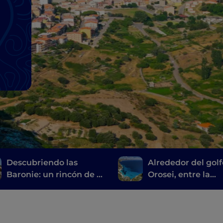
Descubriendo las
Alrededor del golf
Baronie: un rincón de la
Orosei, entre la
Cerdeña más auténtica
Barbagia de Nuor
enclavado entre el mar
Ogliastra
y la montaña