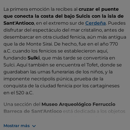
La primera emoción la recibes al
cruzar el puente
que conecta la costa del bajo Sulcis con la isla de
Sant'Antioco
, en el extremo sur de
Cerdeña
. Puedes
disfrutar del espectáculo del mar cristalino, antes de
desembarcar en otra ciudad fenicia, aún más antigua
que la de Monte Sirai. De hecho, fue en el año 770
a.C. cuando los fenicios se establecieron aquí,
fundando
Sulki
, que más tarde se convertiría en
Sulci. Aquí también se encuentra el Tofet, donde se
guardaban las urnas funerarias de los niños, y la
imponente necrópolis púnica, prueba de la
conquista de la ciudad fenicia por los cartagineses
en el 520 a.C.
Una sección del
Museo Arqueológico Ferruccio
Barreca de Sant'Antioco
está dedicada a los objetos
del yacimiento: utensilios cotidianos, ánforas, joyas y
máscaras, así como sofisticadas reconstrucciones
Mostrar más