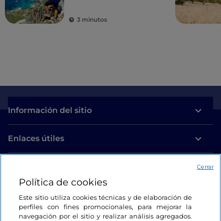
intensa en busca de
vistas impresionantes
3 minutos
y de espiritualidad
Información del sitio
Enlaces útiles
Acceso
Cerrar
Política de cookies
Estamos en contacto
Este sitio utiliza cookies técnicas y de elaboración de
perfiles con fines promocionales, para mejorar la
navegación por el sitio y realizar análisis agregados.