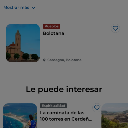
la meseta de origen volcánico. Alrededor verás rocas
cubiertas de musgo y árboles centenarios.
Mostrar más
Pueblos
Me g
Bolotana
Sardegna, Bolotana
Le puede interesar
Espiritualidad
Me gusta
La caminata de las
100 torres en Cerdeña,
una experiencia