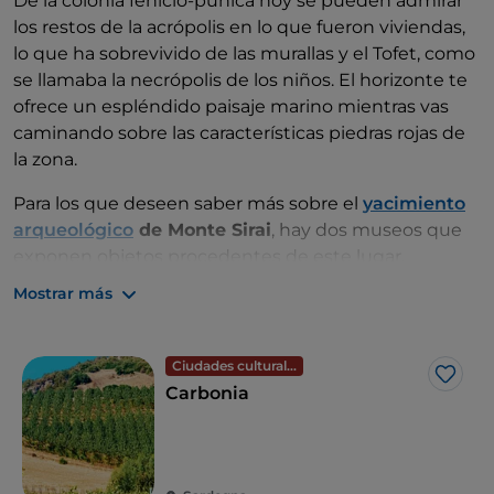
De la colonia fenicio-púnica hoy se pueden admirar
los restos de la acrópolis en lo que fueron viviendas,
lo que ha sobrevivido de las murallas y el Tofet, como
se llamaba la necrópolis de los niños. El horizonte te
ofrece un espléndido paisaje marino mientras vas
caminando sobre las características piedras rojas de
la zona.
Para los que deseen saber más sobre el
yacimiento
arqueológico
de Monte Sirai
, hay dos museos que
exponen objetos procedentes de este lugar.
Mostrar más
Parte del Tofet está reconstruido en el
Museo de
Villa Sulcis
, también en Carbonia, donde una
instalación multimedia permite vivir y moverse por la
Ciudades culturales
antigua ciudad. El
Museo Arqueológico de
Cagliari
,
Me g
Carbonia
por su parte, alberga la estatua de la diosa fenicia
Astarté encontrada en el torreón, que
posteriormente se convirtió en un templo.