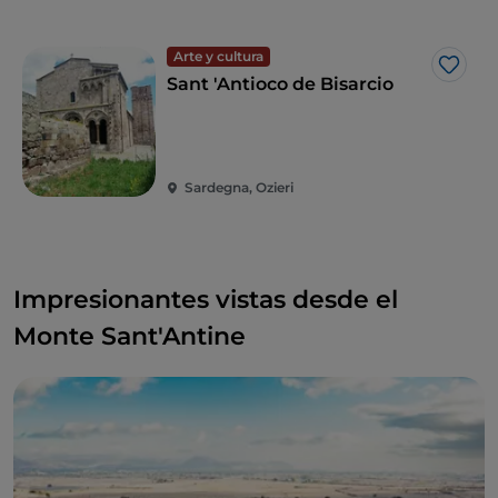
digitales.
Arte y cultura
Me g
Sant 'Antioco de Bisarcio
Sardegna, Ozieri
Impresionantes vistas desde el
Monte Sant'Antine