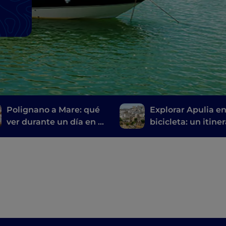
Polignano a Mare: qué
Explorar Apulia e
ver durante un día en la
bicicleta: un itine
ciudad más acogedora
de Gravina a Gino
del mundo