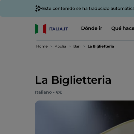
Este contenido se ha traducido automátic
Dónde ir
Qué hace
Home
Apulia
Bari
La Biglietteria
La Biglietteria
Italiano - €€