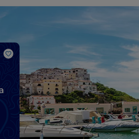
Me gusta
a