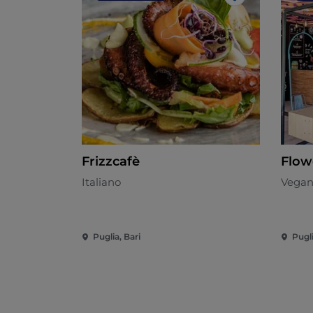
Me gusta
Frizzcafè
Flow
Italiano
Vegan
Puglia, Bari
Pugli