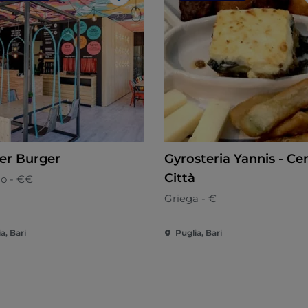
Me gusta
er Burger
Gyrosteria Yannis - Ce
Città
o - €€
Griega - €
a, Bari
Puglia, Bari