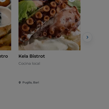
Me gusta
Me gusta
ntro
Kela Bistrot
Matiti pa
Cocina local
Barese - €
Puglia, Bari
Puglia, Bari