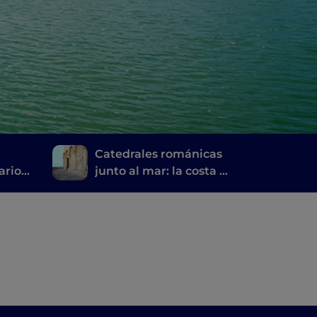
n
Catedrales románicas
rario
junto al mar: la costa al
sa
norte de Bari