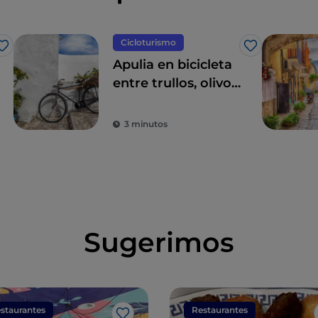
Cicloturismo
Me gusta
Me gusta
Apulia en bicicleta
entre trullos, olivos
y pueblos con
encanto
3 minutos
Sugerimos
staurantes
Restaurantes