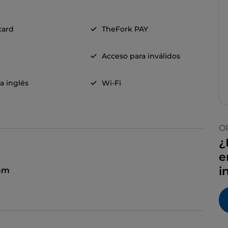
card
TheFork PAY
Acceso para inválidos
a inglés
Wi-Fi
O
¿
e
i
 am