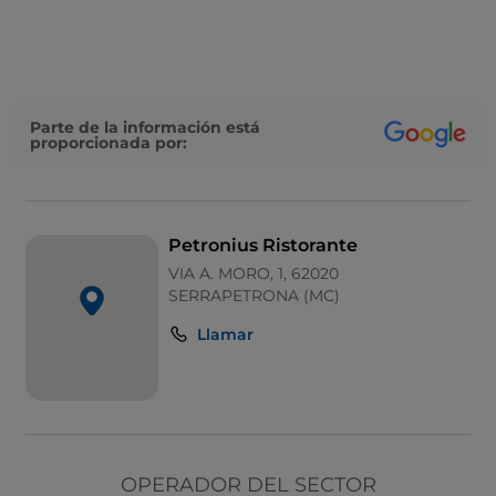
Mesas de exterior
Wi-Fi
Visa
Parte de la información está
proporcionada por:
Bancomat
Petronius Ristorante
VIA A. MORO, 1, 62020
SERRAPETRONA (MC)
Llamar
OPERADOR DEL SECTOR