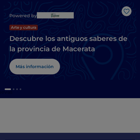
Me g
Powered by
Arte y cultura
Descubre los antiguos saberes de
la provincia de Macerata
Más información
cuevas