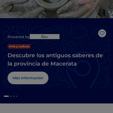
Me g
Powered by
Arte y cultura
Descubre los antiguos saberes de
la provincia de Macerata
Más información
cuevas