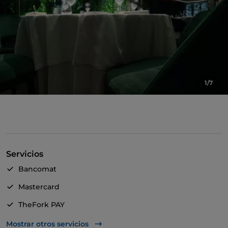
1/7
Servicios
Bancomat
Mastercard
TheFork PAY
UnionPay via TheFork PAY
Mostrar otros servicios