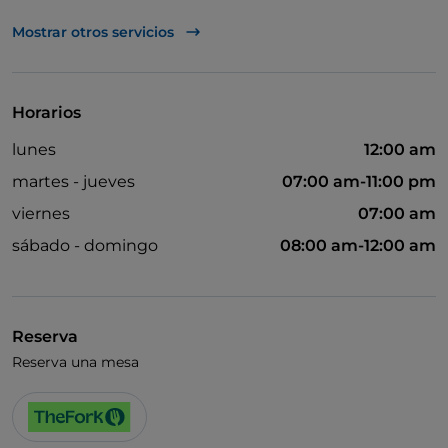
TheFork PAY
Mostrar otros servicios
UnionPay via TheFork PAY
Visa
Horarios
Acceso para inválidos
lunes
12:00 am
Se admiten animales
martes - jueves
07:00 am-11:00 pm
Baño para inválidos
viernes
07:00 am
Cocktail
sábado - domingo
08:00 am-12:00 am
Se habla inglés
Reserva
Reserva una mesa