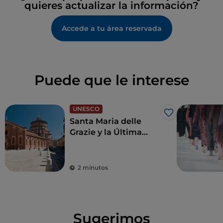
quieres actualizar la información?
Accede a tu área reservada
Puede que le interese
UNESCO
Me gusta
Santa Maria delle
Grazie y la Última
Cena de Leonardo,
joyas para revivir el
Renacimiento
2 minutos
Sugerimos