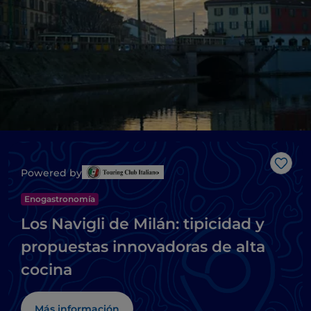
Me g
Powered by
Enogastronomía
Los Navigli de Milán: tipicidad y
propuestas innovadoras de alta
cocina
Más información