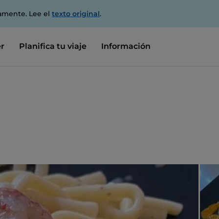
amente. Lee el
texto original
.
r
Planifica tu viaje
Información