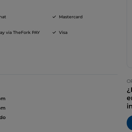
mat
Mastercard
ay via TheFork PAY
Visa
O
¿
e
 pm
i
 pm
ado