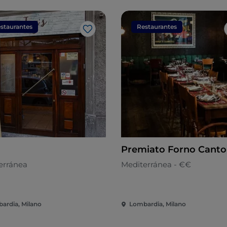
staurantes
Restaurantes
Me gusta
Premiato Forno Canto
erránea
Mediterránea - €€
ardia, Milano
Lombardia, Milano