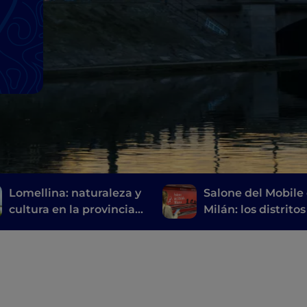
a
Lomellina: naturaleza y
Salone del Mobile
cultura en la provincia
Milán: los distritos
de Pavía
eventos que no d
perderse en
Fuorisalone