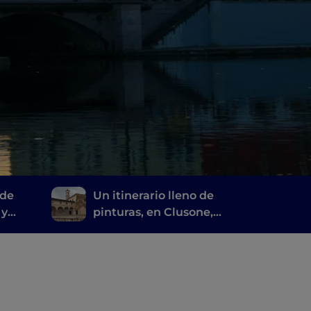
 de
Un itinerario lleno de
 y
pinturas, en Clusone,
ebe
entre historia, arte y
tiempo