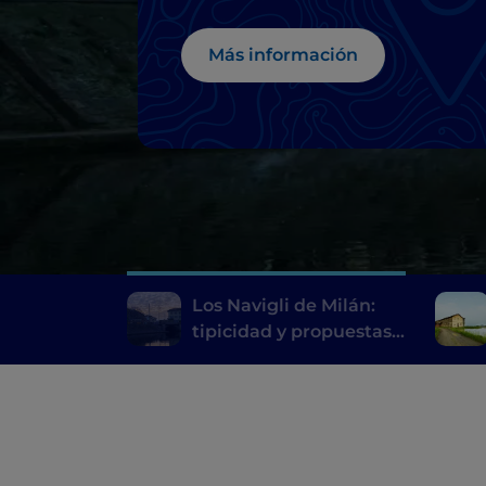
innovadoras de alt
cocina
Más información
Los Navigli de Milán:
tipicidad y propuestas
innovadoras de alta
cocina