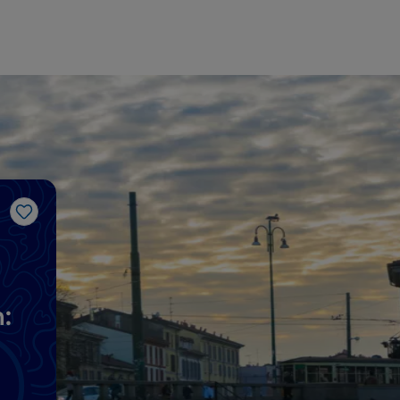
Me gusta
: