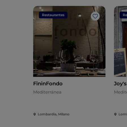
Restaurantes
Re
Me gusta
FininFondo
Joy's
Mediterránea
Medit
Lombardia, Milano
Lomb