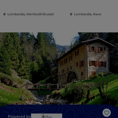
Lombardia, Monticelli Brusati
Lombardia, Nave
Me g
Powered by