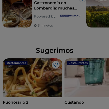
Me gusta
Gastronomía en
Lombardía: muchas
almas para un
Powered by:
derroche de sabores
3 minutos
Sugerimos
Restaurantes
Restaurantes
Me gusta
Fuoriorario 2
Gustando