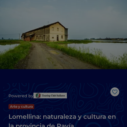
Me g
Powered by
Arte y cultura
Lomellina: naturaleza y cultura en
la provincia de Pavía