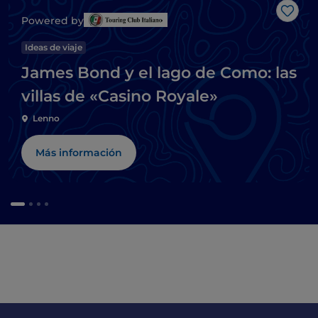
Me g
Powered by
Ideas de viaje
James Bond y el lago de Como: las
villas de «Casino Royale»
Lenno
Más información