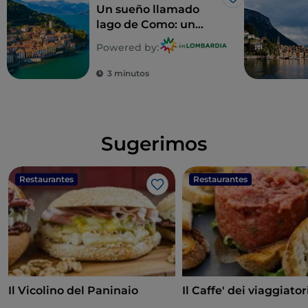
Me gusta
Un sueño llamado
lago de Como: un
recorrido para
Powered by:
descubrir 5 villas
inolvidables
3 minutos
Sugerimos
Restaurantes
Restaurantes
Me gusta
Il Vicolino del Paninaio
Il Caffe' dei viaggiator