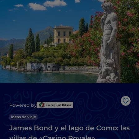
Me g
Powered by
Ideas de viaje
James Bond y el lago de Como: las
villas de «Casino Royale»