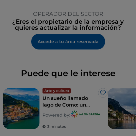
OPERADOR DEL SECTOR
¿Eres el propietario de la empresa y
quieres actualizar la información?
Accede a tu área reservada
Puede que le interese
Arte y cultura
Me gusta
Un sueño llamado
lago de Como: un
recorrido para
Powered by:
descubrir 5 villas
inolvidables
3 minutos