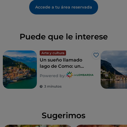
Accede a tu área reservada
Puede que le interese
Arte y cultura
Me gusta
Un sueño llamado
lago de Como: un
recorrido para
Powered by:
descubrir 5 villas
inolvidables
3 minutos
Sugerimos