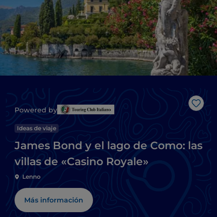
Me g
Powered by
Ideas de viaje
James Bond y el lago de Como: las
villas de «Casino Royale»
Lenno
Más información