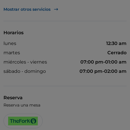
Visa
Mostrar otros servicios
Acceso para inválidos
Se admiten animales
Horarios
Baño para inválidos
lunes
12:30 am
Cena con espectáculo
martes
Cerrado
Menú infantil
miércoles - viernes
07:00 pm-01:00 am
Partidos de fútbol
sábado - domingo
07:00 pm-02:00 am
Wi-Fi
Reserva
Reserva una mesa