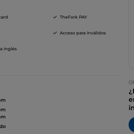
card
TheFork PAY
Acceso para inválidos
a inglés
O
¿
e
pm
i
 pm
 pm
ado