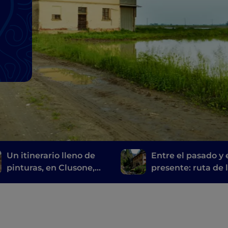
Un itinerario lleno de
Entre el pasado y 
pinturas, en Clusone,
presente: ruta de 
entre historia, arte y
molinos de Bérga
tiempo
Brescia