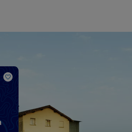
Me gusta
a