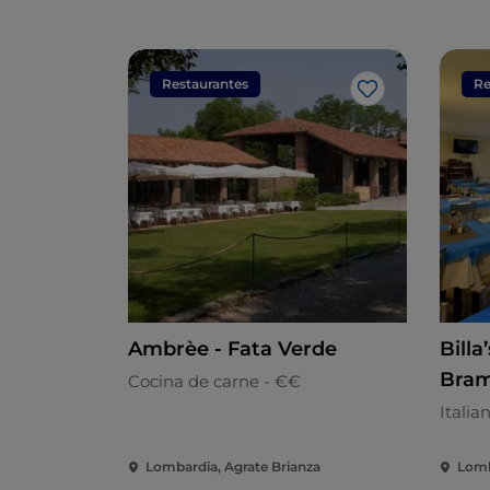
Restaurantes
Re
Me gusta
Ambrèe - Fata Verde
Billa
Bram
Cocina de carne - €€
Italia
Lombardia, Agrate Brianza
Lomb