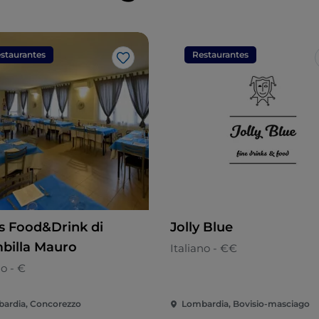
staurantes
Restaurantes
Me gusta
’s Food&Drink di
Jolly Blue
billa Mauro
Italiano - €€
no - €
ardia, Concorezzo
Lombardia, Bovisio-masciago