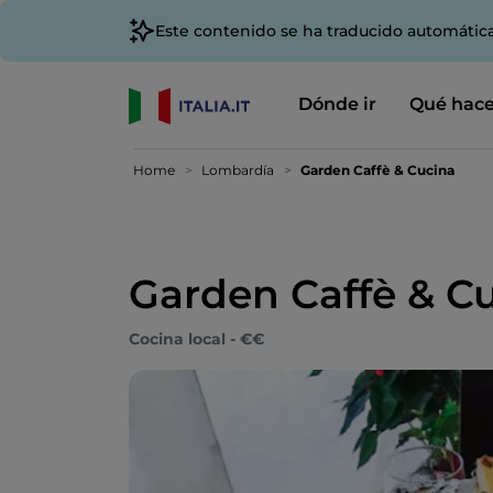
Este contenido se ha traducido automátic
Dónde ir
Qué hace
Home
Lombardía
Garden Caffè & Cucina
Garden Caffè & C
Cocina local - €€