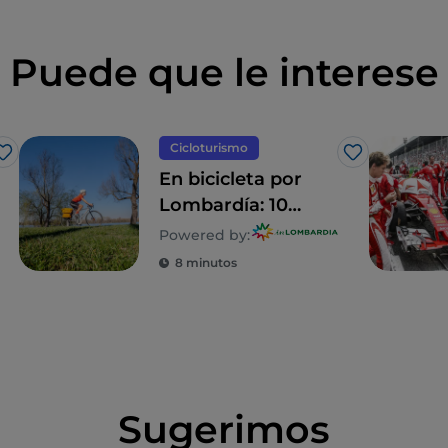
Puede que le interese
Cicloturismo
Me gusta
Me gusta
En bicicleta por
Lombardía: 10
itinerarios en
Powered by:
familia
8 minutos
Sugerimos