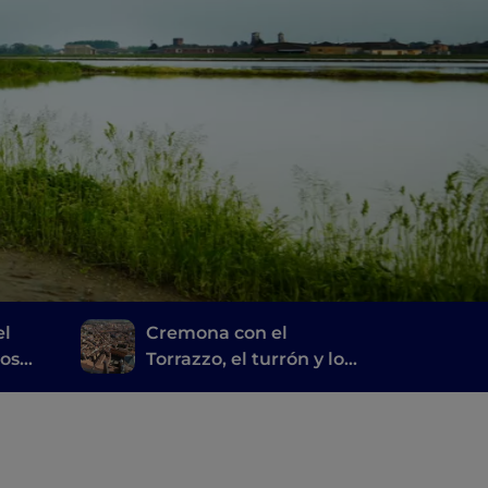
el
Cremona con el
los
Torrazzo, el turrón y los
mo y
Stradivari