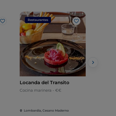
Restaurantes
Restaura
Me gusta
Me gusta
Locanda del Transito
Eat Moli
Cocina marinera - €€
Molisana
Lombardia, Cesano Maderno
Lombardia,