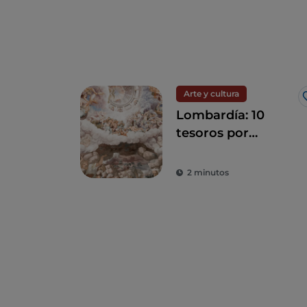
Arte y cultura
Lombardía: 10
tesoros por
descubrir entre
Milán y sus
2 minutos
alrededores