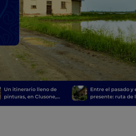
Un itinerario lleno de
Entre el pasado y 
pinturas, en Clusone,
presente: ruta de 
entre historia, arte y
molinos de Bérga
tiempo
Brescia