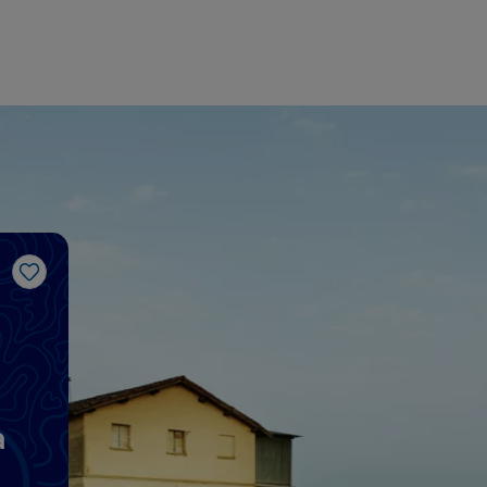
Me gusta
a