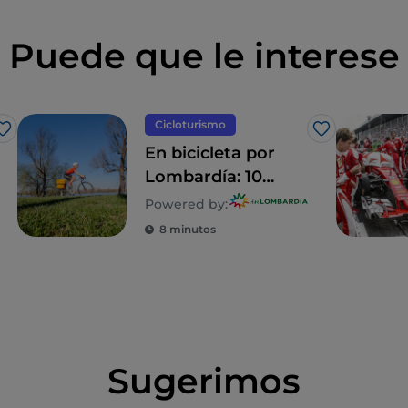
Puede que le interese
Cicloturismo
Me gusta
Me gusta
En bicicleta por
Lombardía: 10
itinerarios en
Powered by:
familia
8 minutos
Sugerimos