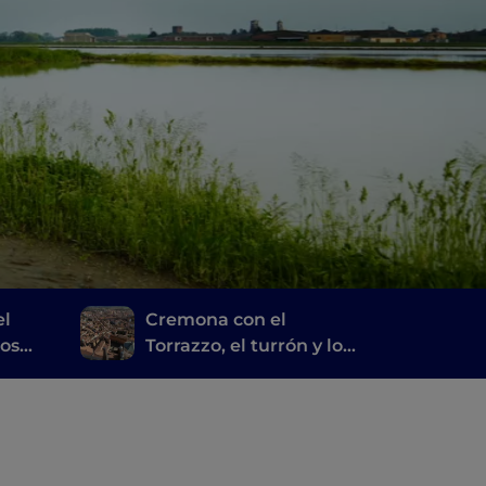
el
Cremona con el
los
Torrazzo, el turrón y los
mo y
Stradivari