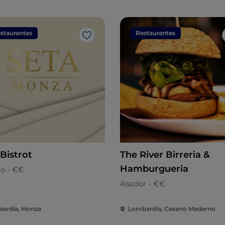
staurantes
Restaurantes
Me gusta
Bistrot
The River Birreria &
Hamburgueria
no - €€
Asador - €€
ardia, Monza
Lombardia, Cesano Maderno