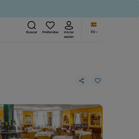
ES
Buscar
Preferidos
Iniciar
sesión
Me gusta