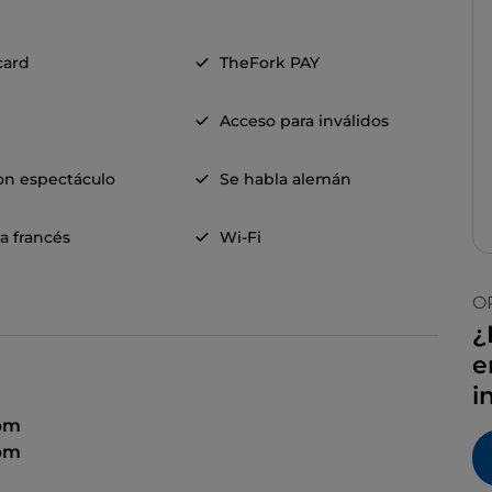
card
TheFork PAY
Acceso para inválidos
on espectáculo
Se habla alemán
a francés
Wi-Fi
O
¿
e
i
 pm
 pm