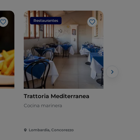
Restaurantes
Restaura
Me gusta
Me gusta
Trattoria Mediterranea
MareDiV
Cocina marinera
Cocina mar
Lombardia, Concorezzo
Lombardia,