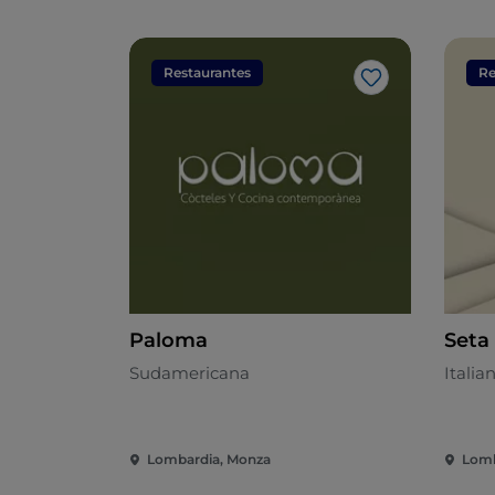
Restaurantes
Re
Me gusta
Paloma
Seta 
Sudamericana
Italia
Lombardia, Monza
Lomb