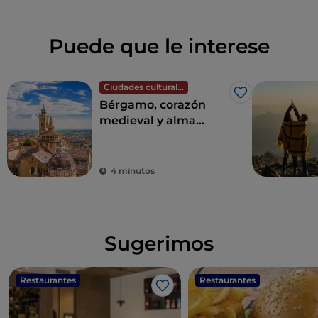
Puede que le interese
Ciudades culturales
Me gusta
Bérgamo, corazón
medieval y alma
contemporánea
4 minutos
Sugerimos
Restaurantes
Restaurantes
Me gusta