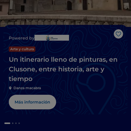
Me g
Powered by
Arte y cultura
Un itinerario lleno de pinturas, en
Clusone, entre historia, arte y
tiempo
Danza macabra
Más información