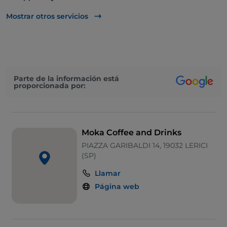
Para llevar
Mostrar otros servicios
Cocktail
Se habla inglés
Se habla francés
Parte de la información está
proporcionada por:
Google Pay
Mastercard
Pago con Satispay
Moka Coffee and Drinks
Mesas de exterior
PIAZZA GARIBALDI 14, 19032 LERICI
(SP)
Visa
Llamar
Wi-Fi
Página web