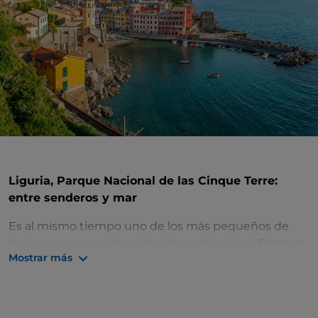
Liguria, Parque Nacional de las Cinque Terre:
entre senderos y mar
Es al mismo tiempo uno de los más pequeños de
Italia y con mayor densidad de población: el
Parque
Mostrar más
Nacional de las Cinque Terre
, con su paisaje atípico
y fuertemente alterado por el hombre, se ha
convertido en Patrimonio de la Humanidad.