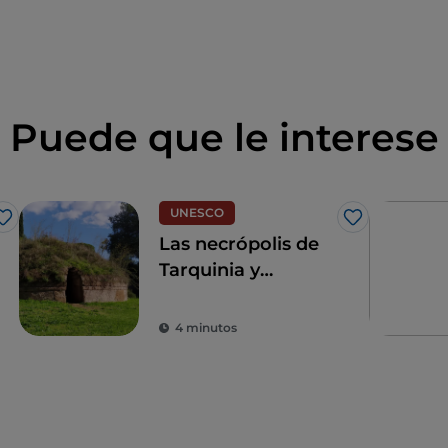
Puede que le interese
UNESCO
Me gusta
Me gusta
Las necrópolis de
Tarquinia y
Cerveteri
4 minutos