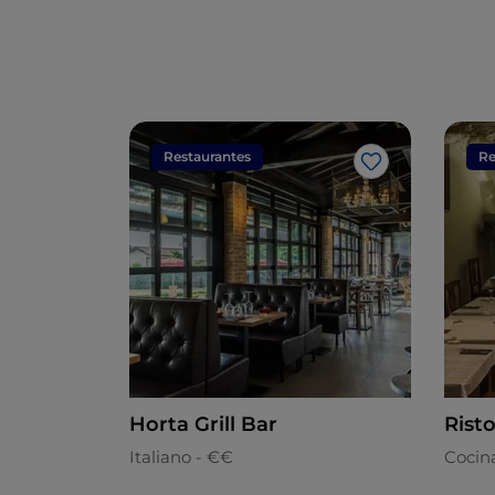
Restaurantes
Re
Me gusta
Horta Grill Bar
Rist
Italiano - €€
Cocina