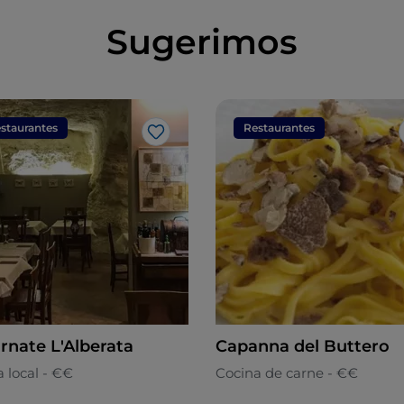
Sugerimos
staurantes
Restaurantes
Me gusta
ornate L'Alberata
Capanna del Buttero
 local - €€
Cocina de carne - €€