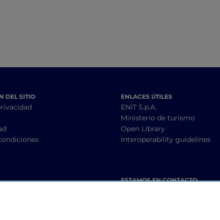
 DEL SITIO
ENLACES ÚTILES
privacidad
ENIT S.p.A.
Ministerio de turismo
ad
Open Library
condiciones
Interoperability guidelines
ESTAMOS EN CONTACTO