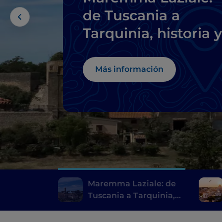
de Tuscania a
Tarquinia, historia y
arqueología a dos
pasos del mar
Más información
Maremma Laziale: de
Tuscania a Tarquinia,
historia y arqueología a
dos pasos del mar