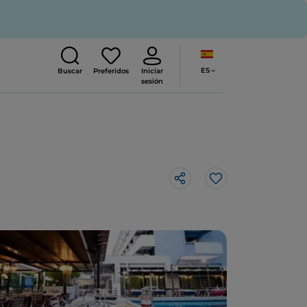
ES
Buscar
Preferidos
Iniciar
sesión
Me gusta