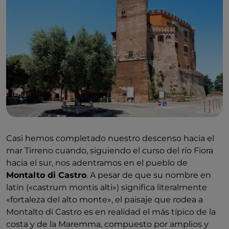
en Pablo III) el artífice del aspecto actual de la
fortaleza de la Abadía, situada estratégicamente al
lado de un puente que cruza una garganta rocosa
excavada por el río Fiora.
Casi hemos completado nuestro descenso hacia el
mar Tirreno cuando, siguiendo el curso del río Fiora
hacia el sur, nos adentramos en el pueblo de
Montalto di Castro
. A pesar de que su nombre en
latín («castrum montis alti») significa literalmente
«fortaleza del alto monte», el paisaje que rodea a
Montalto di Castro es en realidad el más típico de la
costa y de la Maremma, compuesto por amplios y