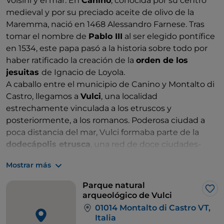
Volsini y el mar. En
Canino
, conocida por su centro
medieval y por su preciado aceite de olivo de la
Maremma, nació en 1468 Alessandro Farnese. Tras
tomar el nombre de
Pablo III
al ser elegido pontífice
en 1534, este papa pasó a la historia sobre todo por
haber ratificado la creación de la
orden de los
jesuitas
de Ignacio de Loyola.
A caballo entre el municipio de Canino y Montalto di
Castro, llegamos a
Vulci
, una localidad
estrechamente vinculada a los etruscos y
posteriormente, a los romanos. Poderosa ciudad a
poca distancia del mar, Vulci formaba parte de la
dodecápolis etrusca
, una red de doce ciudades-
estado capaces de forjar una alianza económica,
Mostrar más
religiosa y militar entre ellas. A diferencia de Tuscania,
que continuó floreciendo incluso después de la
Parque natural
conquista romana, Vulci sufrió gravemente la nueva
Me 
arqueológico de Vulci
dominación, que agravó su irremediable decadencia.
01014 Montalto di Castro VT,
Alrededor del antiguo pueblo de Vulci se desarrolla
Italia