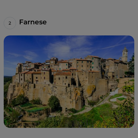
de influencias y estilos.
No puedes visitar Tuscania sin profundizar en los
olores y sabores de algunas especialidades
Farnese
enogastronómicas: entre las pastas frescas se
recuerdan las originales
«lombrichelli»,
mientras
que, después de un segundo a base de
caza
local,
será el momento de que algunos vecinos te
desvelen la receta secreta del
«diomenguardi»
, un
dulce especial con un alma auténticamente
«maremmana».
Antes de partir, merecen un desvío las necrópolis
etruscas distribuidas alrededor de Tuscania, como la
de la
Madonna dell'olivo - Grotta della Regina
,
donde se encontraron muchos de los hallazgos que
hoy se exhiben en el Museo Arqueológico Nacional
de Tuscania.