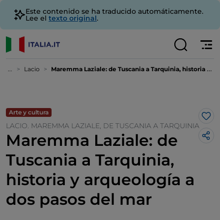
Este contenido se ha traducido automáticamente.
Lee el
texto original
.
...
Lacio
Maremma Laziale: de Tuscania a Tarquinia, historia y arqueología a dos pasos del mar
Arte y cultura
Me 
LACIO. MAREMMA LAZIALE, DE TUSCANIA A TARQUINIA
Maremma Laziale: de
Tuscania a Tarquinia,
historia y arqueología a
dos pasos del mar