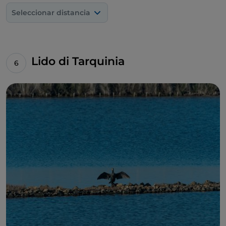
recuperados en las excavaciones de la necrópolis de
Seleccionar distancia
Monterozzi. Entre las salas del
Museo Arqueológico
Nacional de Tarquinia
, ubicado en el prestigioso
Palazzo Vitelleschi
, abundan los sarcófagos, las
cerámicas, las ánforas y otros objetos de uso diario. La
Lido di Tarquinia
mayor obra maestra del museo y símbolo de toda la
ciudad es un gran altorrelieve de terracota que
representa
dos caballos alados
, una escultura con
un gran dinamismo, que vigilaba el acceso a un
importante templo de la ciudad, el del Ara della
Regina.
Acercándose temporalmente a la época
contemporánea, entre las antiguas murallas y las
empinadas callejuelas medievales, el paseo por el
centro de Tarquinia deberá incluir la visita de la
Piazza Matteotti
, el
Duomo
y las iglesias de
S.
Francesco
y
S. Maria in Castello
: esta última se
considera el monumento románico más importante
de la ciudad