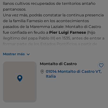
llanos cultivos recuperados de territorios antaño
pantanosos.
Una vez más, podrás constatar la continua presencia
de la familia Farnesio en los acontecimientos
pasados de la Maremma Laziale: Montalto di Castro
fue confiada en feudo a
Pier Luigi Farnese
(hijo
ilegítimo del papa Pablo III) en 1535, antes de entrar a
formar parte de los Estados Pontificios a partir de
1649.
Mostrar más
Algunas secciones de una antigua muralla aún
rodean el centro histórico de Montalto di Castro;
Montalto di Castro
entre sus calles y pintorescas plazas se respira una
Me 
01014 Montalto di Castro VT,
atmósfera auténticamente medieval, especialmente
Italia
cuando nos encontramos con la majestuosa mole
del
castillo Guglielmi
. Es el símbolo de la ciudad, y
por sus torres almenadas trepan verdes plantas de
hiedra.
Allí donde el río Fiora se une a las olas del mar, a lo
largo de una costa baja y arenosa que parece