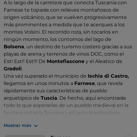
A lo largo de la carretera que conecta Tuscania con
Farnese te toparás con relieves montañosos de
origen volcánico, que se vuelven progresivamente
más prominentes a medida que te acerques a los
montes Volsini. El recorrido roza, sin tocarlos en
ningún momento, los contornos del lago de
Bolsena
, un destino de turismo costero gracias a sus
playas de arena y terrenos de vinos DOC, como el
Est! Est!! Est!!! De
Montefiascone
y el Aleatico de
Gradoli
.
Una vez superado el municipio de
Ischia di Castro,
llegamos en unos minutos a
Farnese
, que revela
rápidamente sus características de pueblo
arquetípico de
Tuscia
. De hecho, aquí encontrarás
todo lo que esperarías de un pueblo medieval en la
frontera entre la Toscana y el Lacio: la estructura
escarpada y circular, encaramada a un
espolón de
Mostrar más
toba
; una serie de iglesias y palacios llenos de
encanto; la cordialidad de los habitantes, herederos