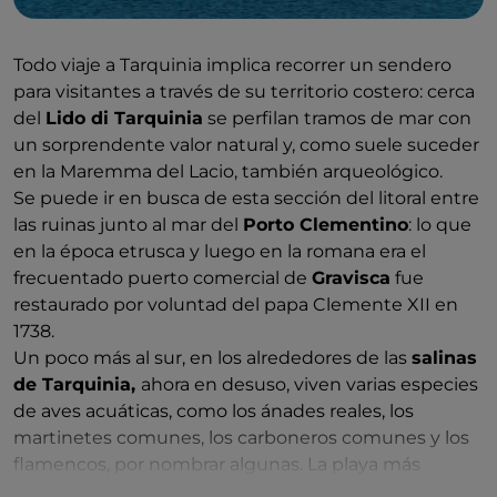
Todo viaje a Tarquinia implica recorrer un sendero
para visitantes a través de su territorio costero: cerca
del
Lido di Tarquinia
se perfilan tramos de mar con
un sorprendente valor natural y, como suele suceder
en la Maremma del Lacio, también arqueológico.
Se puede ir en busca de esta sección del litoral entre
las ruinas junto al mar del
Porto Clementino
: lo que
en la época etrusca y luego en la romana era el
frecuentado puerto comercial de
Gravisca
fue
restaurado por voluntad del papa Clemente XII en
1738.
Un poco más al sur, en los alrededores de las
salinas
de Tarquinia,
ahora en desuso, viven varias especies
de aves acuáticas, como los ánades reales, los
martinetes comunes, los carboneros comunes y los
flamencos, por nombrar algunas. La playa más
cercana a las salinas es la playa libre de
S. Giorgio
,