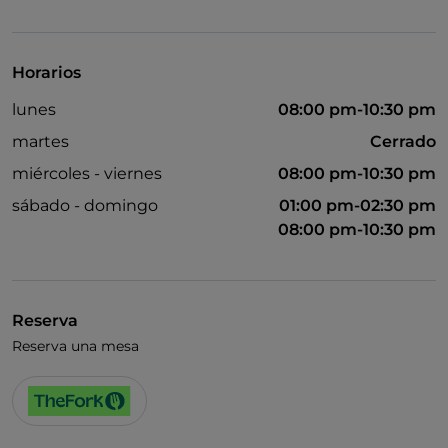
UnionPay via TheFork PAY
Visa
Horarios
Acceso para inválidos
lunes
08:00 pm-10:30 pm
Se admiten animales
martes
Cerrado
Se habla inglés
miércoles - viernes
08:00 pm-10:30 pm
Wi-Fi
sábado - domingo
01:00 pm-02:30 pm
08:00 pm-10:30 pm
Reserva
Reserva una mesa