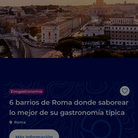
Enogastronomía
Me g
6 barrios de Roma donde saborear
lo mejor de su gastronomía típica
Roma
Más información