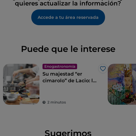
quieres actualizar la información?
Accede a tu área reservada
Puede que le interese
Enogastronomía
Me gusta
Su majestad “er
cimarolo” de Lacio: la
alcachofa romanesco
I. G. P.
2 minutos
Sugerimos