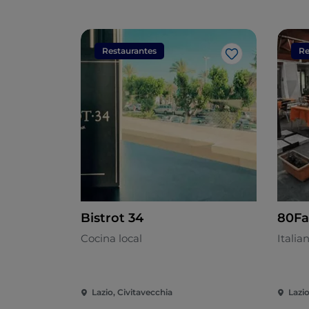
Restaurantes
Re
Me gusta
Bistrot 34
80F
Cocina local
Italia
Lazio, Civitavecchia
Lazio