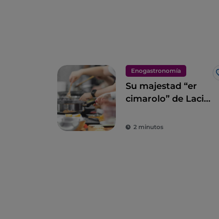
Enogastronomía
Su majestad “er
cimarolo” de Lacio:
la alcachofa
romanesco I. G. P.
2 minutos