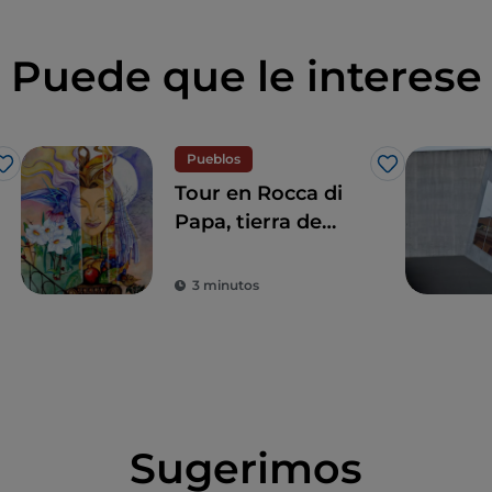
Puede que le interese
Pueblos
Me gusta
Me gusta
Tour en Rocca di
Papa, tierra de
historia centenaria
y leyendas
3 minutos
Sugerimos