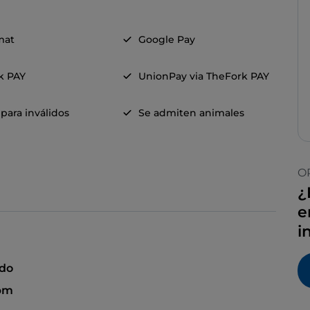
mat
Google Pay
k PAY
UnionPay via TheFork PAY
para inválidos
Se admiten animales
O
¿
e
i
ado
 pm