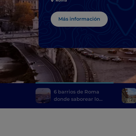
gastronomía típica
Roma
Más información
6 barrios de Roma
donde saborear lo
mejor de su
gastronomía típica