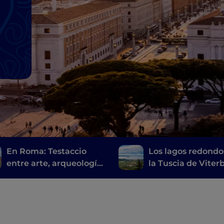
En Roma: Testaccio
Los lagos redondo
entre arte, arqueología
la Tuscia de Viter
y comida callejera
de los Castelli Ro
romana