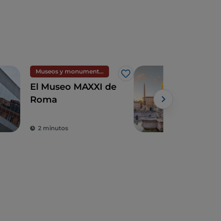
Museos y monumentos
Arte
Me gusta
El Museo MAXXI de
5 co
Roma
que
entr
lo 
2 minutos
4 m