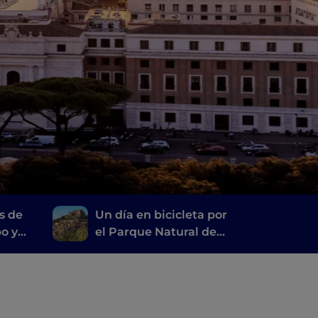
s de
Un día en bicicleta por
bo y
el Parque Natural de
mani
los Montes Simbruini, a
tiro de piedra de Roma