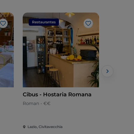
Restaurantes
Restaura
Me gusta
Me gusta
Cibus - Hostaria Romana
Ostaria 
Roman - €€
Cocina de c
Lazio, Civitavecchia
Lazio, Civit