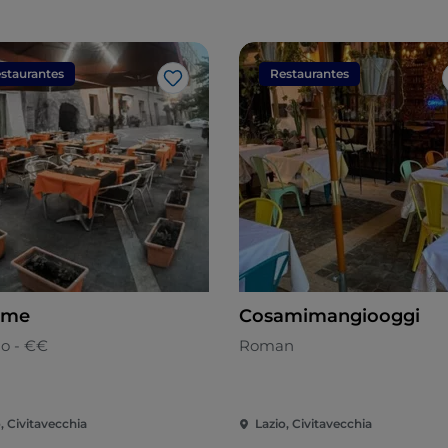
staurantes
Restaurantes
Me gusta
ame
Cosamimangiooggi
no - €€
Roman
, Civitavecchia
Lazio, Civitavecchia