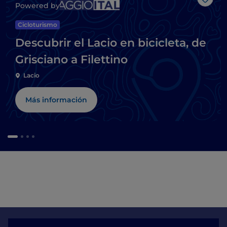
Me g
Powered by
Cicloturismo
Descubrir el Lacio en bicicleta, de
Grisciano a Filettino
Lacio
Más información