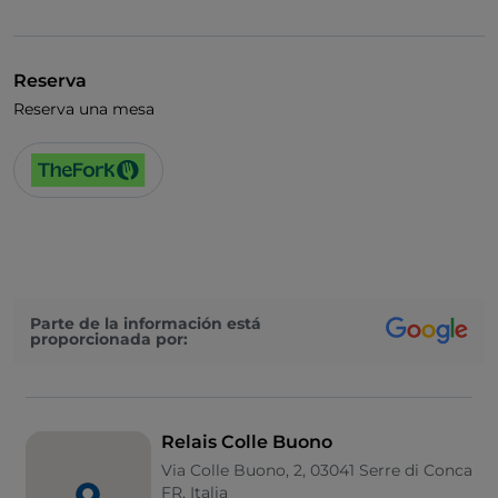
UnionPay via TheFork PAY
Visa
Reserva
Cocktail
Reserva una mesa
Se habla inglés
Se habla francés
Menú infantil
Wi-Fi
Parte de la información está
proporcionada por:
Relais Colle Buono
Via Colle Buono, 2, 03041 Serre di Conca
FR, Italia