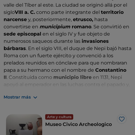
valle del Tíber al este. La ciudad se originó allá por el
siglo
VIII a. C.
como parte integrante del
territorio
narcense
y, posteriormente,
etrusco,
hasta
convertirse en
municipium
romano
. Se convirtió en
sede episcopal
en el siglo IV y fue objeto de
numerosos saqueos durante las
invasiones
bárbaras
. En el siglo VIII, el duque de Nepi bajó hasta
Roma con un fuerte ejército y convenció a los
prelados reunidos en cónclave para que nombraran
papa a su hermano con el nombre de
Constantino
II
. Constituida como
municipio libre
en 1131, Nepi
apoyó al emperador en las luchas contra el papado y,
después de varios acontecimientos, se convirtió en
Mostrar más
una posesión feudal, concedida sucesivamente a los
Orsini
, los
Colonna
, los
Borgia
y los
Sforza
. En 1499 el
papa Alejandro VI
(Rodrigo Borgia, o Borja) expulsó
Arte y cultura
de Nepi a los Sforza y la donó a su hija
Lucrecia
,
Me g
Museo Civico Archeologico
quien la administraría admirablemente.