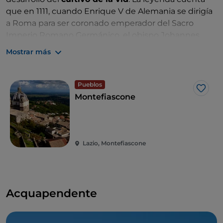
que en 1111, cuando Enrique V de Alemania se dirigía
a Roma para ser coronado emperador del Sacro
Imperio Romano Germánico, el obispo Johannes
Defuk, miembro de su séquito y gran aficionado al
Mostrar más
vino, ordenó a su siervo Martino que lo precediera en
el camino e identificara las tabernas con el mejor
vino, señalándolas con la inscripción
«Est»
(es decir,
Pueblos
Me g
«Hay», en referencia al buen vino). Y eso hizo.
Montefiascone
Lazio, Montefiascone
Acquapendente