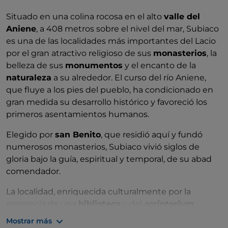
Situado en una colina rocosa en el alto
valle del
Aniene
, a 408 metros sobre el nivel del mar, Subiaco
es una de las localidades más importantes del Lacio
por el gran atractivo religioso de sus
monasterios
, la
belleza de sus
monumentos
y el encanto de la
naturaleza
a su alrededor. El curso del río Aniene,
que fluye a los pies del pueblo, ha condicionado en
gran medida su desarrollo histórico y favoreció los
primeros asentamientos humanos.
Elegido por
san Benito
, que residió aquí y fundó
numerosos monasterios, Subiaco vivió siglos de
gloria bajo la guía, espiritual y temporal, de su abad
comendador.
La localidad, enriquecida culturalmente por la
presencia de una
biblioteca
y del
scriptorium
monástico
, ostenta la primacía de la imprenta:
Mostrar más