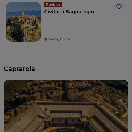
Pueblos
Me g
Civita di Bagnoregio
Lazio, Civita
Caprarola