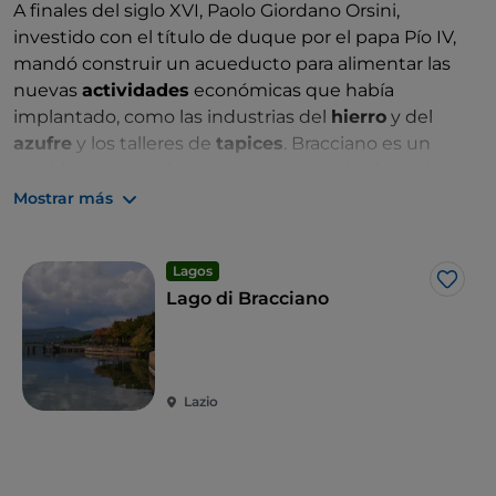
A finales del siglo XVI, Paolo Giordano Orsini,
investido con el título de duque por el papa Pío IV,
mandó construir un acueducto para alimentar las
nuevas
actividades
económicas que había
implantado, como las industrias del
hierro
y del
azufre
y los talleres de
tapices
. Bracciano es un
pueblo atemporal, inmerso en un territorio antiguo
que nos habla de la geología del lugar y de la pericia
Mostrar más
con la que el hombre ha sabido dominar las fuerzas
de la tierra.
Lagos
Me g
Lago di Bracciano
Lazio