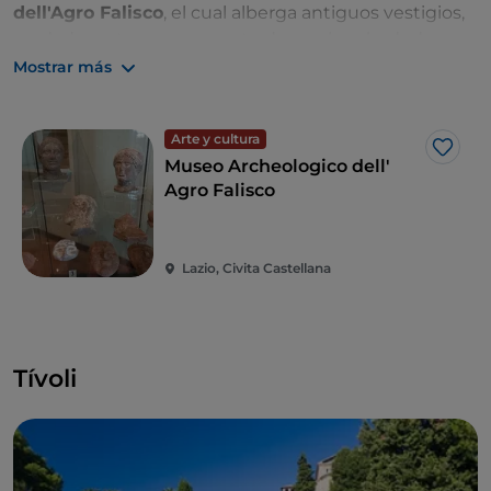
dell'Agro Falisco
, el cual alberga antiguos vestigios,
verdaderos tesoros encontrados en los alrededores.
Mostrar más
Arte y cultura
Me g
Museo Archeologico dell'
Agro Falisco
Lazio, Civita Castellana
Tívoli