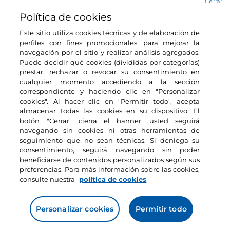
Cerrar
Política de cookies
Este sitio utiliza cookies técnicas y de elaboración de
perfiles con fines promocionales, para mejorar la
navegación por el sitio y realizar análisis agregados.
Puede decidir qué cookies (divididas por categorías)
prestar, rechazar o revocar su consentimiento en
cualquier momento accediendo a la sección
correspondiente y haciendo clic en "Personalizar
cookies". Al hacer clic en "Permitir todo", acepta
almacenar todas las cookies en su dispositivo. El
botón "Cerrar" cierra el banner, usted seguirá
navegando sin cookies ni otras herramientas de
seguimiento que no sean técnicas. Si deniega su
consentimiento, seguirá navegando sin poder
beneficiarse de contenidos personalizados según sus
Pequeña localidad de la provincia de Roma,
preferencias. Para más información sobre las cookies,
Colleferro tiene
antiguos orígenes
que se remontan
consulte nuestra
política de cookies
a la Edad del Bronce y del Hierro. De hecho, el
topónimo podría indicar un lugar de extracción y
Personalizar cookies
Permitir todo
procesamiento del hierro, mientras que el núcleo
original probablemente se identifique con la antigua