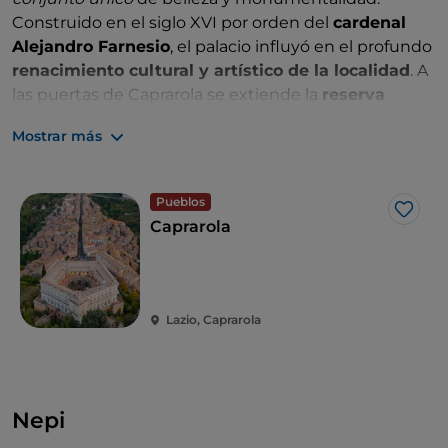
Construido en el siglo XVI por orden del
cardenal
Alejandro Farnesio
, el palacio influyó en el profundo
renacimiento cultural y artístico de la localidad
. A
las puertas de Caprarola se extiende la
reserva
natural del lago de Vico,
rodeada de centenarios
Mostrar más
bosques de robles y hayas.
Pueblos
Me g
Caprarola
Lazio, Caprarola
Nepi