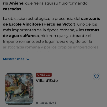
río Aniene
, que frena aquí su flujo formando
cascadas
.
La ubicación estratégica, la presencia del
santuario
de Ercole Vincitore (Hércules Víctor)
, uno de los
más importantes de la época romana, y las
termas
de agua sulfurosa
, hicieron que, ya durante el
Imperio romano, este lugar fuera elegido por la
aristocracia romana y por los propios emperadores
como lugar de residencia, como demuestran las
numerosas villas diseminadas por el territorio y, en
Mostrar más
particular, la
villa de Adriano
.
En 1550, el
papa Julio II
nombró gobernador de la
UNESCO
Me g
ciudad
al
cardenal Hipólito II de Este, lo que supuso
Villa d'Este
para Tívoli el comienzo de un
renacimiento cultural
y artístico
sin parangón. El cardenal Hipólito, uno de
los cardenales más poderosos de Italia, fue el papa
fallido del largo cónclave de 1550, aunque a pesar de
Lazio, Tivoli