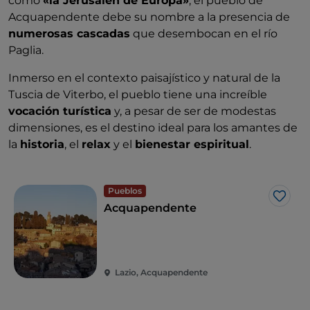
como
«la Jerusalén de Europa»
, el pueblo de
Acquapendente debe su nombre a la presencia de
numerosas cascadas
que desembocan en el río
Paglia.
Inmerso en el contexto paisajístico y natural de la
Tuscia de Viterbo, el pueblo tiene una increíble
vocación turística
y, a pesar de ser de modestas
dimensiones, es el destino ideal para los amantes de
la
historia
, el
relax
y el
bienestar espiritual
.
Pueblos
Me g
Acquapendente
Lazio, Acquapendente