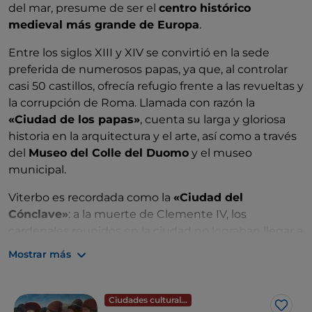
del mar, presume de ser el
centro histórico
medieval más grande de Europa
.
Entre los siglos XIII y XIV se convirtió en la sede
preferida de numerosos papas, ya que, al controlar
casi 50 castillos, ofrecía refugio frente a las revueltas y
la corrupción de Roma. Llamada con razón la
«Ciudad de los papas»
, cuenta su larga y gloriosa
historia en la arquitectura y el arte, así como a través
del
Museo del Colle del Duomo
y el museo
municipal.
Viterbo es recordada como la
«Ciudad del
Cónclave»
: a la muerte de Clemente IV, los
cardenales reunidos en la ciudad no lograban llegar a
un acuerdo para la elección del nuevo pontífice,
Mostrar más
hasta que el pueblo de Viterbo decidió apurar un
poco los tiempos y, cerradas las puertas del palacio
de Priori, dejaron a los purpurados
clausi cum clave
y
Ciudades culturales