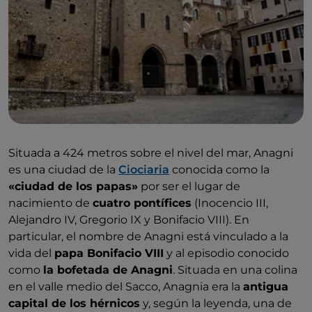
Eterna, trayendo al valle del Aniene un soplo de
aquel
Barroco
romano que había traducido, a un
lenguaje más italiano, las maneras del rococó de más
allá de los Alpes.
Situada a 424 metros sobre el nivel del mar, Anagni
es una ciudad de la
Ciociaria
conocida como la
«ciudad de los papas»
por ser el lugar de
nacimiento de
cuatro pontífices
(Inocencio III,
Alejandro IV, Gregorio IX y Bonifacio VIII). En
particular, el nombre de Anagni está vinculado a la
vida del
papa Bonifacio VIII
y al episodio conocido
como
la bofetada de Anagni
. Situada en una colina
en el valle medio del Sacco,
Anagnia era la
antigua
capital de los hérnicos
y, según la leyenda, una de