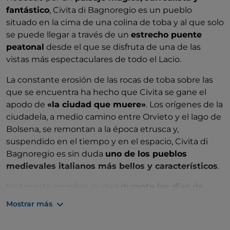
fantástico
, Civita di Bagnoregio es un pueblo
situado en la cima de una colina de toba y al que solo
se puede llegar a través de un
estrecho puente
peatonal
desde el que se disfruta de una de las
vistas más espectaculares de todo el Lacio.
La constante erosión de las rocas de toba sobre las
que se encuentra ha hecho que Civita se gane el
apodo de
«la ciudad que muere»
. Los orígenes de la
ciudadela, a medio camino entre Orvieto y el lago de
Bolsena, se remontan a la época etrusca y,
suspendido en el tiempo y en el espacio, Civita di
Bagnoregio es sin duda
uno de los pueblos
medievales italianos más bellos y característicos
.
Visitar esta increíble ciudad
durante los días de
niebla
significa vivir una experiencia única, de hecho,
Mostrar más
la localidad parece literalmente suspendida en el
vacío
.