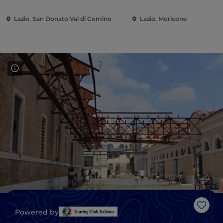
Lazio, San Donato Val di Comino
Lazio, Moricone
Me g
Powered by