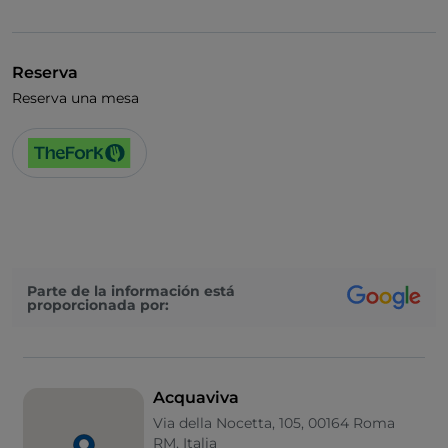
Se habla alemán
Se habla inglés
Reserva
Se habla francés
Reserva una mesa
Menú infantil
Se habla español
Zona de fumadores
Wi-Fi
Parte de la información está
proporcionada por:
Acquaviva
Via della Nocetta, 105, 00164 Roma
RM, Italia