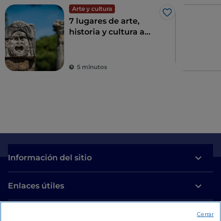
Arte y cultura
Me gusta
7 lugares de arte,
historia y cultura a
una hora de Roma
5 minutos
Información del sitio
Enlaces útiles
Acceso
Cerrar