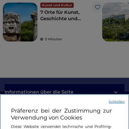
Kunst und Kultur
Like
7 Orte für Kunst,
Geschichte und
Kultur, eine Stunde
von Rom entfernt
5 Minuten
Informationen über die Seite
Schließen
Nützliche Links
Präferenz bei der Zustimmung zur
Verwendung von Cookies
Login
Diese Website verwendet technische und Profiling-